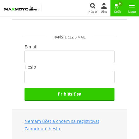
0
Hľadať
Účet
Košík
Menu
Hľadať
NAPÍŠTE CEZ E-MAIL
E-mail
Heslo
Prihlásiť sa
Nemám účet a chcem sa registrovať
Zabudnuté heslo