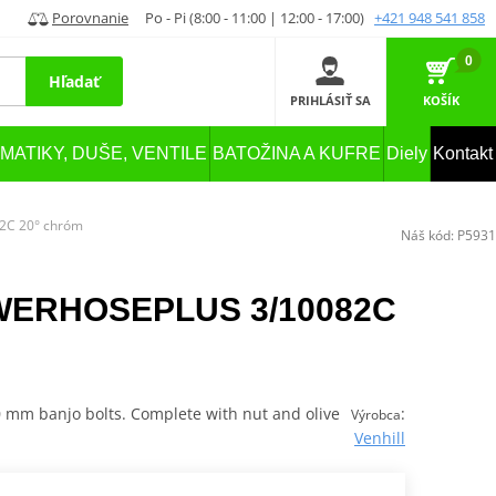
Porovnanie
Po - Pi (8:00 - 11:00 | 12:00 - 17:00)
+421 948 541 858
0
Hľadať
PRIHLÁSIŤ SA
KOŠÍK
MATIKY, DUŠE, VENTILE
BATOŽINA A KUFRE
Diely
Kontakt
2C 20° chróm
Náš kód:
P5931
POWERHOSEPLUS 3/10082C
 mm banjo bolts. Complete with nut and olive
:
Výrobca
Venhill