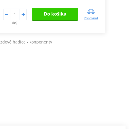
Do košíka
Porovnať
(ks)
zdové hadice - konponenty