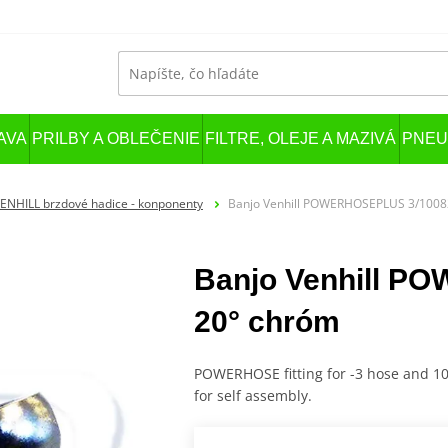
AVA
PRILBY A OBLEČENIE
FILTRE, OLEJE A MAZIVÁ
PNEU
ENHILL brzdové hadice - konponenty
Banjo Venhill POWERHOSEPLUS 3/1008
Banjo Venhill 
20° chróm
POWERHOSE fitting for -3 hose and 10
for self assembly.