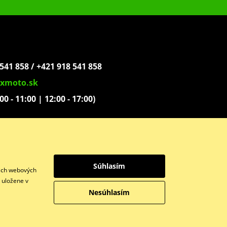
541 858 / +421 918 541 858
xmoto.sk
:00 - 11:00 | 12:00 - 17:00)
ovoľníkov 1439
Súhlasím
šich webových
y uložene v
Nesúhlasím