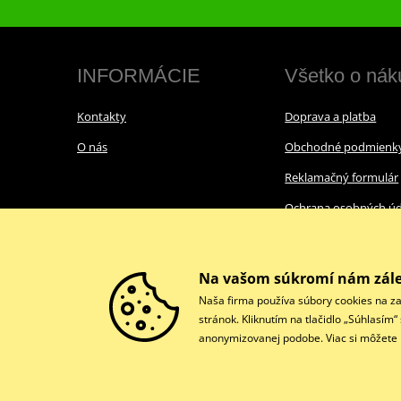
INFORMÁCIE
Všetko o nák
Kontakty
Doprava a platba
O nás
Obchodné podmienk
Reklamačný formulár
Ochrana osobných úd
Cookies
Na vašom súkromí nám zále
Naša firma používa súbory cookies na za
stránok. Kliknutím na tlačidlo „Súhlasím
anonymizovanej podobe. Viac si môžete p