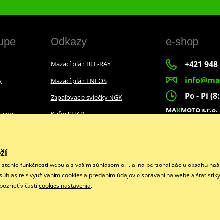
upe
Odkazy
e-shop
+421 948 
Mazací plán BEL-RAY
info@ma
y
Mazací plán ENEOS
Po - Pi (8
Zapaľovacie sviečky NGK
MA
X
MOTO s.r.o.
ajov
Kufre SHAD
Slovenských dobr
022 01 Čadca
ží
istenie funkčnosti webu a s vaším súhlasom o. i. aj na personalizáciu obsahu na
Facebook
“ súhlasíte s využívaním cookies a predaním údajov o správaní na webe a štatistik
ozrieť v časti
cookies nastavenia
.
Copyright © 2026 www.maxmotoshop.sk
Všetky práva vyhradené