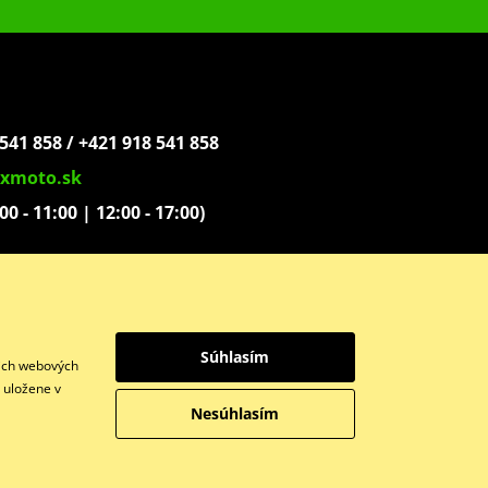
541 858 / +421 918 541 858
xmoto.sk
:00 - 11:00 | 12:00 - 17:00)
ovoľníkov 1439
Súhlasím
šich webových
y uložene v
Nesúhlasím