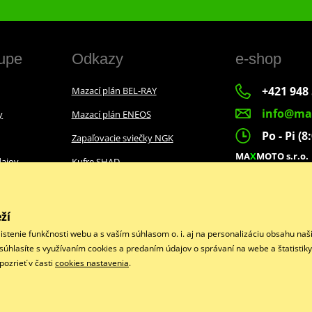
upe
Odkazy
e-shop
+421 948 
Mazací plán BEL-RAY
info@ma
y
Mazací plán ENEOS
Po - Pi (8
Zapaľovacie sviečky NGK
MA
X
MOTO s.r.o.
ajov
Kufre SHAD
Slovenských dobr
022 01 Čadca
ží
istenie funkčnosti webu a s vaším súhlasom o. i. aj na personalizáciu obsahu na
Facebook
“ súhlasíte s využívaním cookies a predaním údajov o správaní na webe a štatistik
ozrieť v časti
cookies nastavenia
.
Copyright © 2026 www.maxmotoshop.sk
Všetky práva vyhradené