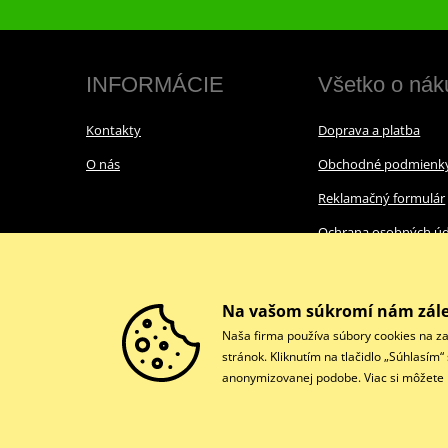
INFORMÁCIE
Všetko o nák
Kontakty
Doprava a platba
O nás
Obchodné podmienk
Reklamačný formulár
Ochrana osobných úd
Cookies
Na vašom súkromí nám zále
Naša firma používa súbory cookies na za
stránok. Kliknutím na tlačidlo „Súhlasím
anonymizovanej podobe. Viac si môžete p