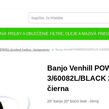
AVA
PRILBY A OBLEČENIE
FILTRE, OLEJE A MAZIVÁ
PNEU
ENHILL brzdové hadice - konponenty
Banjo Venhill POWERHOSEPLUS 3/60082L
Banjo Venhill 
3/60082L/BLACK 2
čierna
20° banjo 20° boční levé - černý