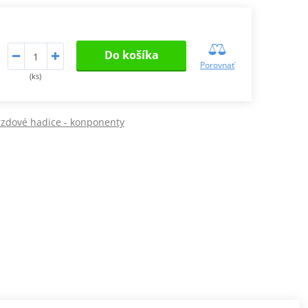
Do košíka
Porovnať
(ks)
zdové hadice - konponenty