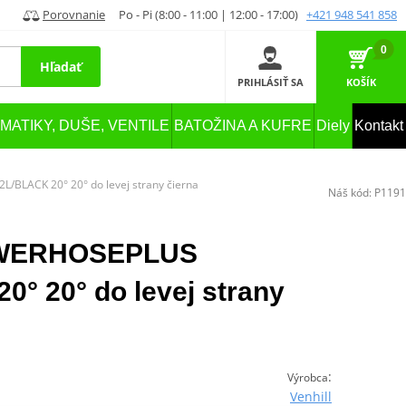
Porovnanie
Po - Pi (8:00 - 11:00 | 12:00 - 17:00)
+421 948 541 858
0
Hľadať
PRIHLÁSIŤ SA
KOŠÍK
MATIKY, DUŠE, VENTILE
BATOŽINA A KUFRE
Diely
Kontakt
/BLACK 20° 20° do levej strany čierna
Náš kód:
P1191
POWERHOSEPLUS
0° 20° do levej strany
:
Výrobca
Venhill