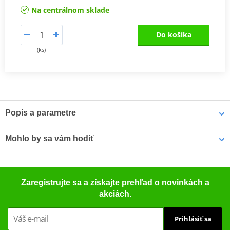
Na centrálnom sklade
Do košíka
(ks)
Popis a parametre
TüV certificate
PDF
Mohlo by sa vám hodiť
TüV certificate
PDF
Vampire Vacuum Pump Brake Bleed Set Venhill VWK011
Zaregistrujte sa a získajte prehľad o novinkách a
akciách.
Prihlásiť sa