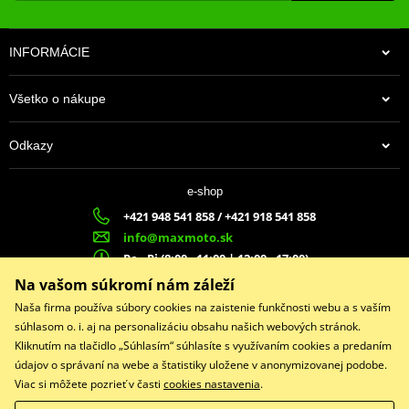
INFORMÁCIE
Všetko o nákupe
Odkazy
178,00 €
e-shop
Na centrálnom sklade
+421 948 541 858 / +421 918 541 858
info@maxmoto.sk
Po - Pi (8:00 - 11:00 | 12:00 - 17:00)
MA
X
MOTO s.r.o.
Na vašom súkromí nám záleží
Slovenských dobrovoľníkov 1439
Naša firma používa súbory cookies na zaistenie funkčnosti webu a s vaším
022 01 Čadca
súhlasom o. i. aj na personalizáciu obsahu našich webových stránok.
Kliknutím na tlačidlo „Súhlasím“ súhlasíte s využívaním cookies a predaním
údajov o správaní na webe a štatistiky uložene v anonymizovanej podobe.
Viac si môžete pozrieť v časti
cookies nastavenia
.
Facebook