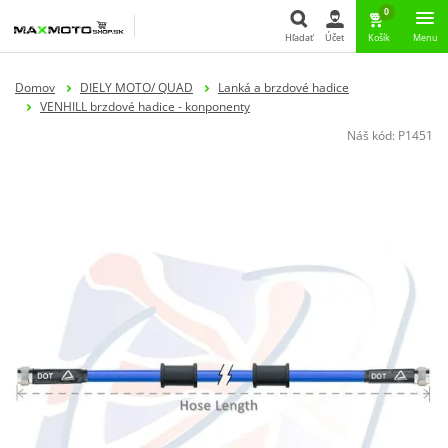
0
Hľadať
Účet
Košík
Menu
Hľadať
Domov
DIELY MOTO/ QUAD
Lanká a brzdové hadice
VENHILL brzdové hadice - konponenty
Náš kód:
P1451