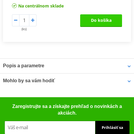
Na centrálnom sklade
Do košíka
(ks)
Popis a parametre
TüV certificate
PDF
Mohlo by sa vám hodiť
TüV certificate
PDF
Vampire Vacuum Pump Brake Bleed Set Venhill VWK011
Zaregistrujte sa a získajte prehľad o novinkách a
akciách.
Prihlásiť sa