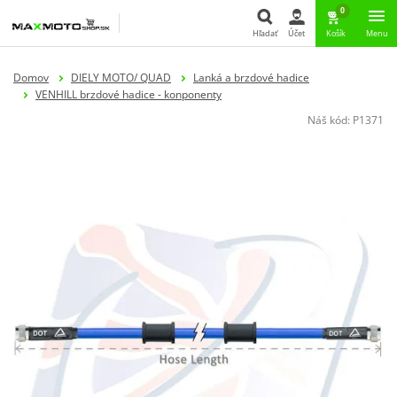
0
Hľadať
Účet
Košík
Menu
Hľadať
Domov
DIELY MOTO/ QUAD
Lanká a brzdové hadice
VENHILL brzdové hadice - konponenty
Náš kód:
P1371