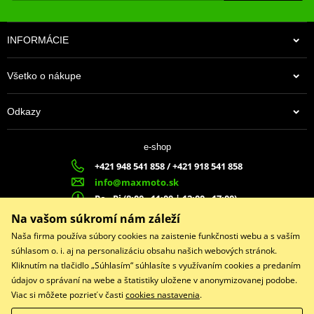
INFORMÁCIE
Všetko o nákupe
Odkazy
178,00 €
e-shop
Na centrálnom sklade
+421 948 541 858 / +421 918 541 858
info@maxmoto.sk
Po - Pi (8:00 - 11:00 | 12:00 - 17:00)
MA
X
MOTO s.r.o.
Na vašom súkromí nám záleží
Slovenských dobrovoľníkov 1439
Naša firma používa súbory cookies na zaistenie funkčnosti webu a s vaším
022 01 Čadca
súhlasom o. i. aj na personalizáciu obsahu našich webových stránok.
Kliknutím na tlačidlo „Súhlasím“ súhlasíte s využívaním cookies a predaním
údajov o správaní na webe a štatistiky uložene v anonymizovanej podobe.
Viac si môžete pozrieť v časti
cookies nastavenia
.
Facebook