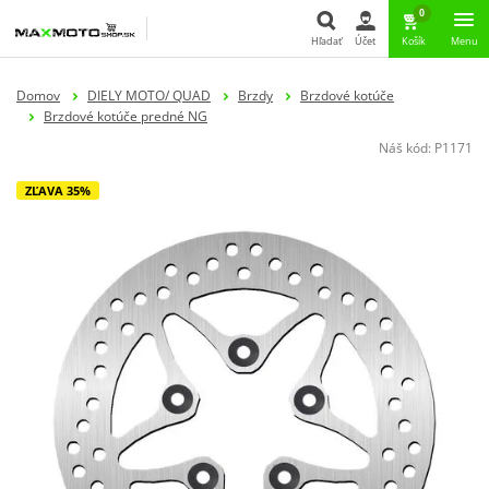
0
Hľadať
Účet
Košík
Menu
Hľadať
Domov
DIELY MOTO/ QUAD
Brzdy
Brzdové kotúče
Brzdové kotúče predné NG
Náš kód:
P1171
ZĽAVA 35%