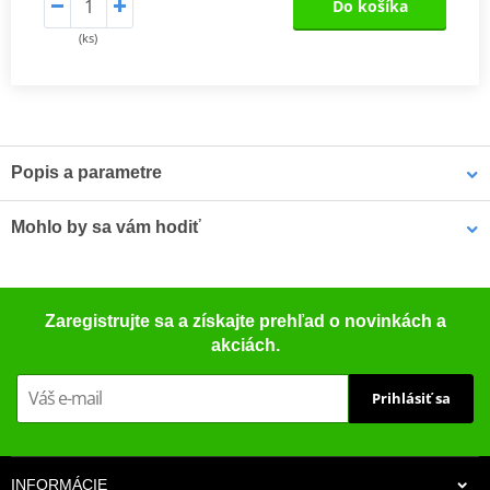
Do košíka
(ks)
Popis a parametre
Výrobca
NG
Mohlo by sa vám hodiť
Diameter outside
220
(mm)
Čistič bŕzd - univerzálny odmasťovač MOTIP DUPLI 090514 750
Thickness (mm)
4,0
Zaregistrujte sa a získajte prehľad o novinkách a
ml (ideálny pre dielne)
akciách.
Diameter inside
60
(mm)
Prihlásiť sa
Number of holes
5
Diameter holes
8,5
(mm)
INFORMÁCIE