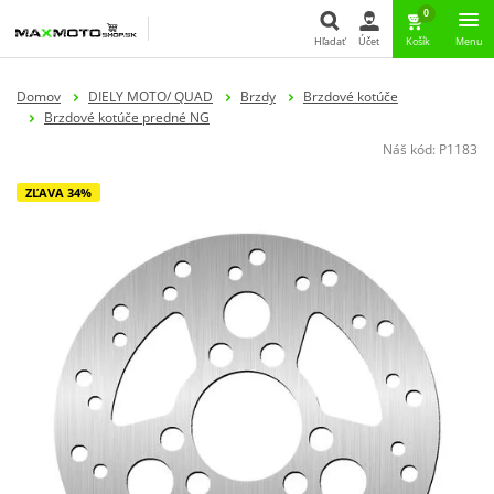
0
Hľadať
Účet
Košík
Menu
Hľadať
Domov
DIELY MOTO/ QUAD
Brzdy
Brzdové kotúče
Brzdové kotúče predné NG
Náš kód:
P1183
ZĽAVA 34%