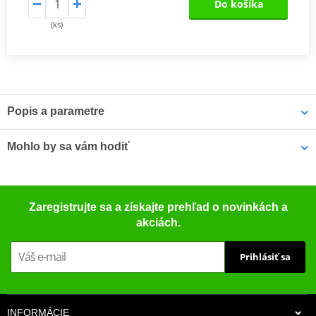
Do košíka
(ks)
Popis a parametre
Výrobca
NG
Mohlo by sa vám hodiť
Diameter outside
240
(mm)
Čistič bŕzd - univerzálny odmasťovač MOTIP DUPLI 090514 750
Thickness (mm)
3,5
Zaregistrujte sa a získajte prehľad o novinkách a
ml (ideálny pre dielne)
akciách.
Diameter inside
72
(mm)
Prihlásiť sa
Number of holes
6
Diameter holes
15,8
(mm)
INFORMÁCIE