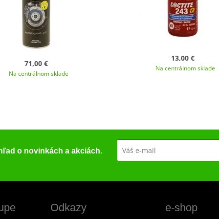
13,00 €
71,00 €
Na centrálnom sklade
Na centrálnom sklade
ehľad o novinkách a akciách.
upe
Odkazy
e-shop