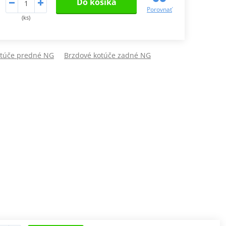
Do košíka
Porovnať
(ks)
otúče predné NG
Brzdové kotúče zadné NG