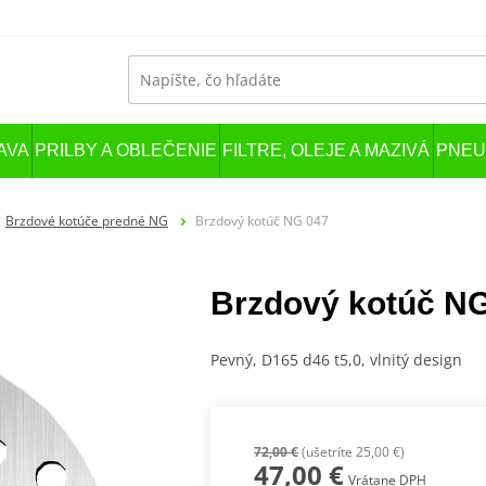
AVA
PRILBY A OBLEČENIE
FILTRE, OLEJE A MAZIVÁ
PNEU
Brzdové kotúče predné NG
Brzdový kotúč NG 047
Brzdový kotúč N
Pevný, D165 d46 t5,0, vlnitý design
72,00 €
(ušetríte 25,00 €)
47,00 €
Vrátane DPH