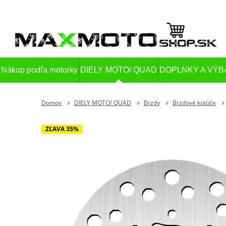
Nákup podľa motorky
DIELY MOTO/ QUAD
DOPLNKY A VÝB
Domov
DIELY MOTO/ QUAD
Brzdy
Brzdové kotúče
ZĽAVA 35%