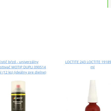
istič bŕzd - univerzálny
LOCTITE 243 LOCTITE 19189
sťovač MOTIP DUPLI 090514
ml
l (12 ks) (ideálny pre dielne)