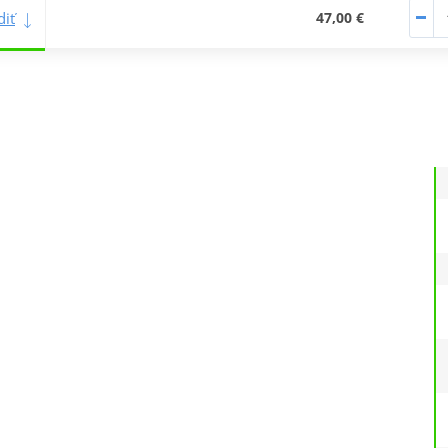
iť
47,00 €