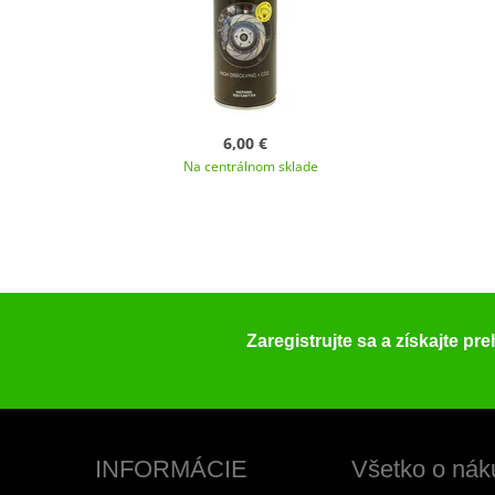
6,00 €
Na centrálnom sklade
Zaregistrujte sa a získajte pr
INFORMÁCIE
Všetko o nák