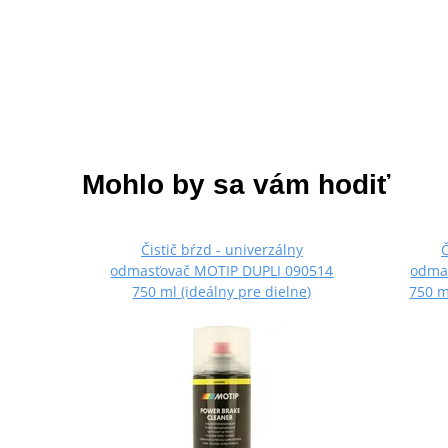
Mohlo by sa vám hodiť
Čistič bŕzd - univerzálny
Č
odmasťovač MOTIP DUPLI 090514
odma
750 ml (ideálny pre dielne)
750 m