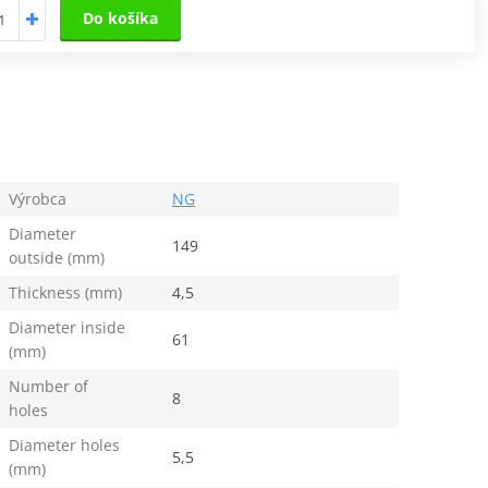
Do košíka
Výrobca
NG
Diameter
149
outside (mm)
Thickness (mm)
4,5
Diameter inside
61
(mm)
Number of
8
holes
Diameter holes
5,5
(mm)