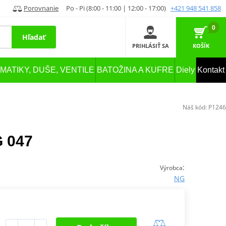
Porovnanie
Po - Pi (8:00 - 11:00 | 12:00 - 17:00)
+421 948 541 858
0
Hľadať
PRIHLÁSIŤ SA
KOŠÍK
MATIKY, DUŠE, VENTILE
BATOŽINA A KUFRE
Diely
Kontakt
Náš kód:
P1246
G 047
:
Výrobca
NG