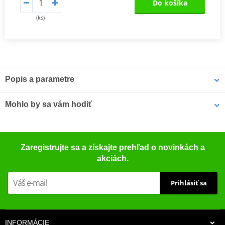
Do košíka
(ks)
Popis a parametre
Výrobca
NG
Mohlo by sa vám hodiť
Diameter outside
210
(mm)
Čistič bŕzd - univerzálny odmasťovač MOTIP DUPLI 090514 750
Thickness (mm)
3,5
Zaregistrujte sa a získajte prehľad o novinkách a
ml (ideálny pre dielne)
akciách.
Diameter inside
108
(mm)
Prihlásiť sa
Number of holes
6
Diameter holes
6,5
(mm)
INFORMÁCIE