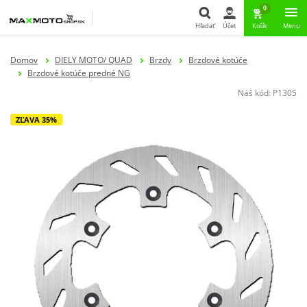
0
Hľadať
Účet
Košík
Menu
Hľadať
Domov
DIELY MOTO/ QUAD
Brzdy
Brzdové kotúče
Brzdové kotúče predné NG
Náš kód:
P1305
ZĽAVA 35%