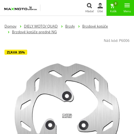
0
Hľadať
Účet
Košík
Menu
Hľadať
Domov
DIELY MOTO/ QUAD
Brzdy
Brzdové kotúče
Brzdové kotúče predné NG
Náš kód:
P6006
ZĽAVA 35%