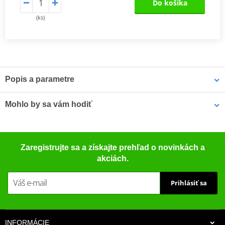
Do košíka
(ks)
Popis a parametre
Výrobca
NG
Mohlo by sa vám hodiť
Diameter outside
218
(mm)
Čistič bŕzd - univerzálny odmasťovač MOTIP DUPLI 090514 750
Thickness (mm)
3,5
Zaregistrujte sa a získajte prehľad o novinkách a
ml (ideálny pre dielne)
akciách.
Diameter inside
62
(mm)
Prihlásiť sa
Number of holes
3
Diameter holes
10,5
(mm)
INFORMÁCIE