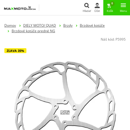
0
Hľadať
Účet
Košík
Menu
Hľadať
Domov
DIELY MOTO/ QUAD
Brzdy
Brzdové kotúče
Brzdové kotúče predné NG
Náš kód:
P5995
ZĽAVA 35%