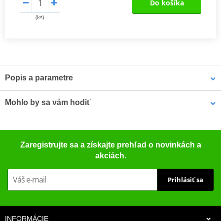
Do košíka
(ks)
Popis a parametre
Výrobca
NG
Mohlo by sa vám hodiť
Diameter outside
203
(mm)
Čistič bŕzd - univerzálny odmasťovač MOTIP DUPLI 090514 750
Thickness (mm)
1,8
Zaregistrujte sa a získajte prehľad o novinkách a
ml (ideálny pre dielne)
akciách.
Diameter inside
-
(mm)
Prihlásiť sa
Number of holes
6
Diameter holes
5,0
(mm)
INFORMÁCIE