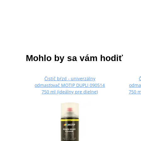
Mohlo by sa vám hodiť
Čistič bŕzd - univerzálny
Č
odmasťovač MOTIP DUPLI 090514
odma
750 ml (ideálny pre dielne)
750 m