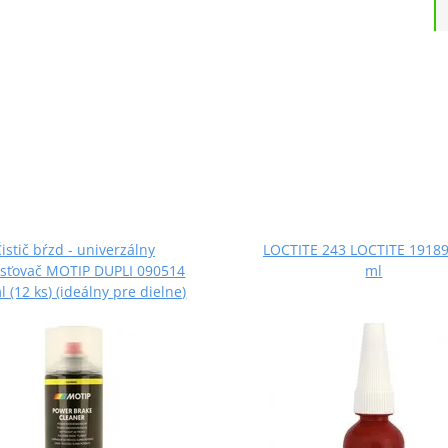
istič bŕzd - univerzálny
LOCTITE 243 LOCTITE 19189
sťovač MOTIP DUPLI 090514
ml
l (12 ks) (ideálny pre dielne)