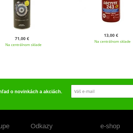
13,00 €
71,00 €
Na centrálnom sklade
Na centrálnom sklade
ehľad o novinkách a akciách.
upe
Odkazy
e-shop