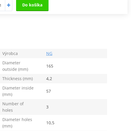
Do košíka
Výrobca
NG
Diameter
165
outside (mm)
Thickness (mm)
4,2
Diameter inside
57
(mm)
Number of
3
holes
Diameter holes
10,5
(mm)