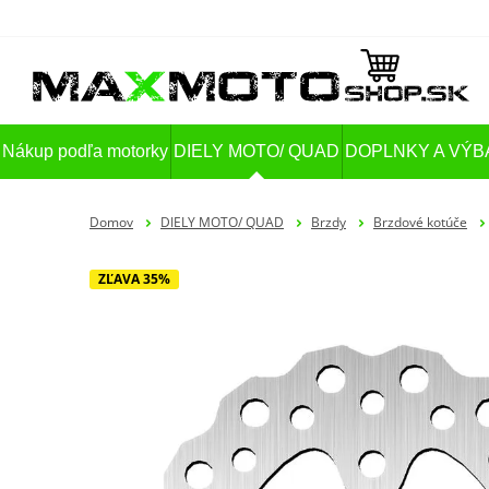
Nákup podľa motorky
DIELY MOTO/ QUAD
DOPLNKY A VÝB
Domov
DIELY MOTO/ QUAD
Brzdy
Brzdové kotúče
ZĽAVA 35%