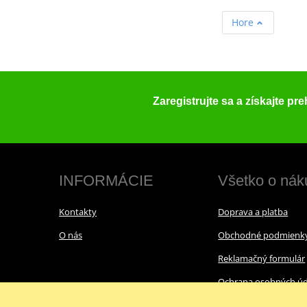
Hore
Zaregistrujte sa a získajte pr
INFORMÁCIE
Všetko o nák
Kontakty
Doprava a platba
O nás
Obchodné podmienk
Reklamačný formulár
Ochrana osobných úd
Cookies