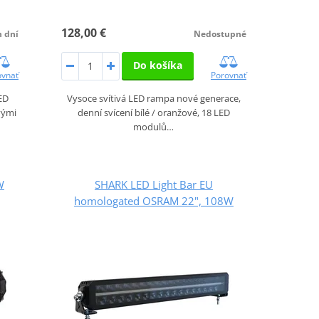
128,00 €
h dní
Nedostupné
Do košíka
ovnať
Porovnať
ED
Vysoce svítivá LED rampa nové generace,
vými
denní svícení bílé / oranžové, 18 LED
modulů…
W
SHARK LED Light Bar EU
homologated OSRAM 22", 108W