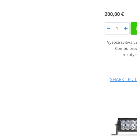
200,00 €
Vysoce svítivá 
Combo prov
rozpty
SHARK LED L