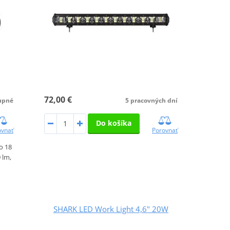
72,00 €
upné
5 pracovných dní
Do košíka
ovnať
Porovnať
o 18
 lm,
SHARK LED Work Light 4,6" 20W