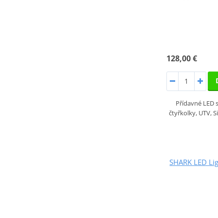
128,00 €
Přídavné LED 
čtyřkolky, UTV, S
SHARK LED Ligh