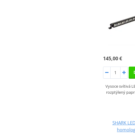
145,00 €
Vysoce svítivá 
rozptýlený paprs
SHARK LED 
homolog