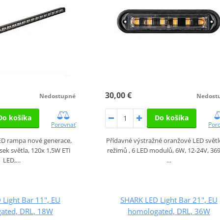
30,00 €
Nedost
Nedostupné
Do košíka
Do košíka
Por
Porovnať
Přídavné výstražné oranžové LED světl
LED rampa nové generace,
režimů , 6 LED modulů, 6W, 12-24V, 369
ek světla, 120x 1,5W ETI
…
LED,…
Light Bar 11", EU
SHARK LED Light Bar 21", EU
ated, DRL, 18W
homologated, DRL, 36W