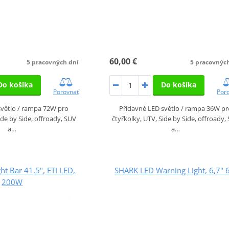
60,00 €
5 pracovných dní
5 pracovnýc
Do košíka
Do košíka
Porovnať
Por
světlo / rampa 72W pro
Přídavné LED světlo / rampa 36W p
ide by Side, offroady, SUV
čtyřkolky, UTV, Side by Side, offroady,
a…
a…
t Bar 41,5", ETI LED,
SHARK LED Warning Light, 6,7"
200W