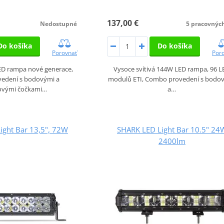
137,00 €
5 pracovnýc
Nedostupné
Do košíka
Do košíka
Por
Porovnať
Vysoce svítivá 144W LED rampa, 96 L
LED rampa nové generace,
modulů ETI, Combo provedení s bodo
edení s bodovými a
a…
lovými čočkami…
ight Bar 13,5", 72W
SHARK LED Light Bar 10.5" 24
2400lm