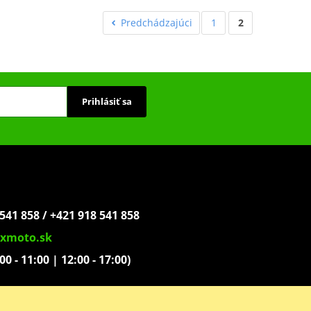
Predchádzajúci
1
2
Prihlásiť sa
541 858 / +421 918 541 858
xmoto.sk
:00 - 11:00 | 12:00 - 17:00)
ovoľníkov 1439