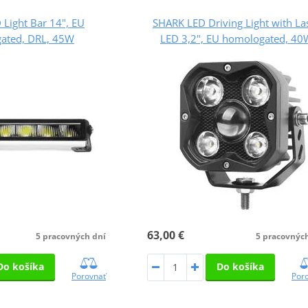
Light Bar 14", EU
SHARK LED Driving Light with La
ated, DRL, 45W
LED 3,2", EU homologated, 40
63,00 €
5 pracovných dní
5 pracovnýc
Do košíka
Do košíka
Porovnať
Por