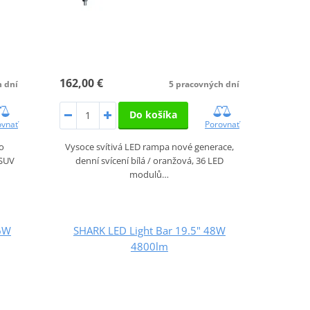
162,00 €
h dní
5 pracovných dní
Do košíka
ovnať
Porovnať
ro
Vysoce svítivá LED rampa nové generace,
 SUV
denní svícení bílá / oranžová, 36 LED
modulů…
 6W
SHARK LED Light Bar 19.5" 48W
4800lm