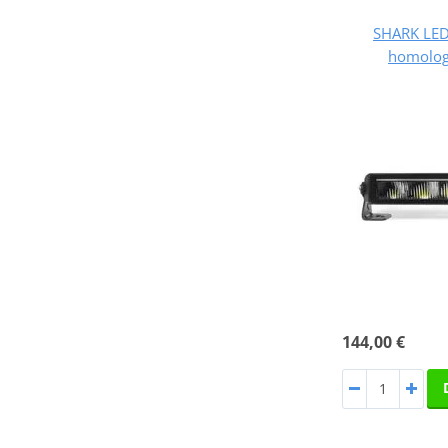
SHARK LED 
homolog
144,00 €