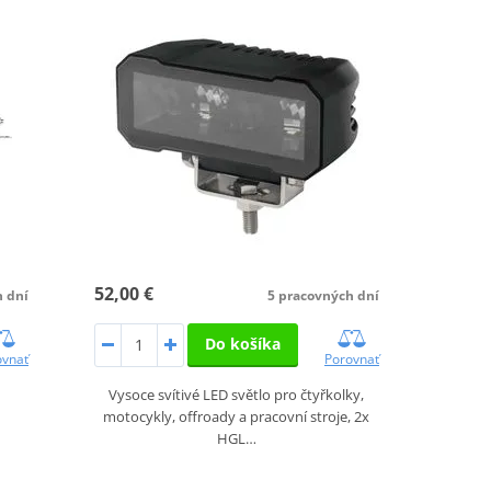
52,00 €
5 pracovných dní
h dní
Do košíka
Porovnať
ovnať
Vysoce svítivé LED světlo pro čtyřkolky,
motocykly, offroady a pracovní stroje, 2x
HGL…