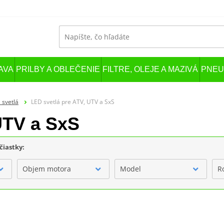
AVA
PRILBY A OBLEČENIE
FILTRE, OLEJE A MAZIVÁ
PNEU
 svetlá
LED svetlá pre ATV, UTV a SxS
UTV a SxS
čiastky:
Objem motora
Model
R