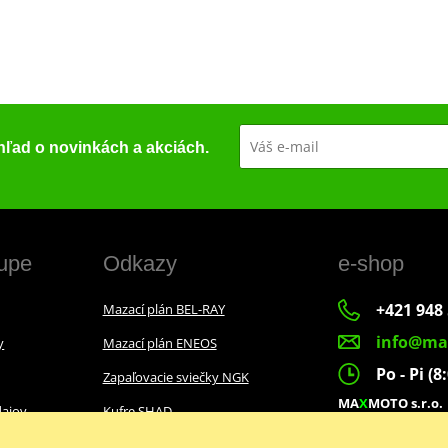
ehľad o novinkách a akciách.
upe
Odkazy
e-shop
+421 948 
Mazací plán BEL-RAY
info@ma
y
Mazací plán ENEOS
Po - Pi (8
Zapaľovacie sviečky NGK
MA
X
MOTO s.r.o.
ajov
Kufre SHAD
Slovenských dobr
022 01 Čadca