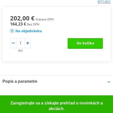
BITUBO
202,00 €
Vrátane DPH
164,23 €
Bez DPH
Na objednávku
Do košíka
(ks)
Popis a parametre
MF KIT BIKE
Prvním krokem k přizpůsobení motocyklu vašim potřebám a ke
Zaregistrujte sa a získajte prehľad o novinkách a
zlepšení odezvy předního odpružení – ať už pro použití na
akciách.
závodním okruhu nebo při turistické jízdě – je výměna pružin