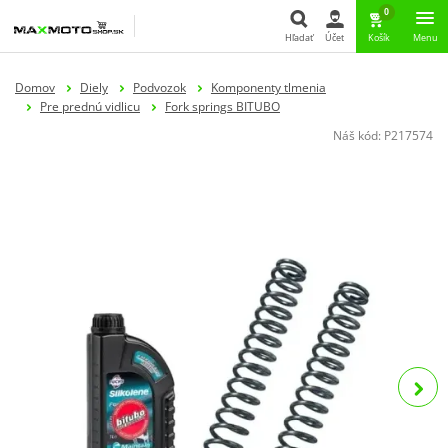
0
Hľadať
Účet
Košík
Menu
Hľadať
Domov
Diely
Podvozok
Komponenty tlmenia
Pre prednú vidlicu
Fork springs BITUBO
Náš kód:
P217574