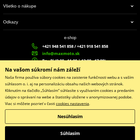
Všetko o nákupe
Odkazy
e-shop
+421 948 541 858 / +421 918 541 858
info@maxmoto.sk
Po - Pi (8:00 - 11:00 | 12:00 - 17:00)
MA
X
MOTO s.r.o.
Na vašom súkromí nám záleží
Slovenských dobrovoľníkov 1439
Naša firma používa súbory cookies na zaistenie funkčnosti webu a s vaším
022 01 Čadca
súhlasom o. i. aj na personalizáciu obsahu našich webových stránok.
Kliknutím na tlačidlo „Súhlasím“ súhlasíte s využívaním cookies a predaním
údajov o správaní na webe a štatistiky uložene v anonymizovanej podobe.
Viac si môžete pozrieť v časti
cookies nastavenia
.
Facebook
Nesúhlasím
Copyright © 2026 www.maxmotoshop.sk
Všetky práva vyhradené
Súhlasím
Prepnúť na klasickú verziu