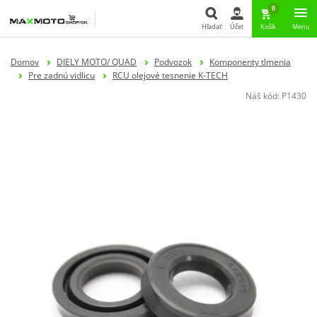
0
Hľadať
Účet
Košík
Menu
Hľadať
Domov
DIELY MOTO/ QUAD
Podvozok
Komponenty tlmenia
Pre zadnú vidlicu
RCU olejové tesnenie K-TECH
Náš kód:
P1430