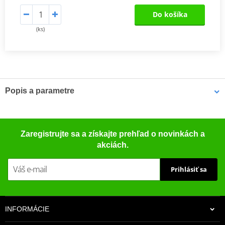
Do košíka
(ks)
Popis a parametre
Gufera zadního tlumiče
Gufera tlumičů K-Tech jsou přímou náhradou originálních dílů a
Zaregistrujte sa a získajte prehľad o novinkách a
jsou k dispozici pro většinu použití.
akciách.
Prihlásiť sa
INFORMÁCIE