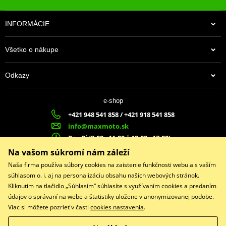
INFORMÁCIE
Všetko o nákupe
Odkazy
e-shop
+421 948 541 858 / +421 918 541 858
info@maxmoto.sk
Po - Pi (8:00 - 11:00 | 12:00 - 17:00)
MA
X
MOTO s.r.o.
Na vašom súkromí nám záleží
Slovenských dobrovoľníkov 1439
Naša firma používa súbory cookies na zaistenie funkčnosti webu a s vaším
022 01 Čadca
súhlasom o. i. aj na personalizáciu obsahu našich webových stránok.
Kliknutím na tlačidlo „Súhlasím“ súhlasíte s využívaním cookies a predaním
údajov o správaní na webe a štatistiky uložene v anonymizovanej podobe.
Viac si môžete pozrieť v časti
cookies nastavenia
.
Facebook