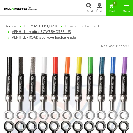
0
Hľadať
Účet
Košík
Menu
Hľadať
Domov
DIELY MOTO/ QUAD
Lanká a brzdové hadice
VENHILL - hadice POWERHOSEPLUS
VENHILL - ROAD spojkové hadice -sada
Náš kód:
P37580