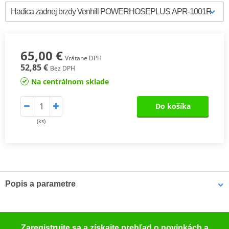
65,00 €
Vrátane DPH
52,85 €
Bez DPH
Na centrálnom sklade
Do košíka
(ks)
Popis a parametre
TüV certificate
PDF
TüV certificate
PDF
Zaregistrujte sa a získajte prehľad o novinkách a