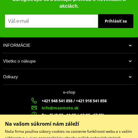
akciách.
Prihlásiť sa
INFORMÁCIE
Všetko o nákupe
Odkazy
e-shop
+421 948 541 858 / +421 918 541 858
info@maxmoto.sk
Po - Pi (8:00 - 11:00 | 12:00 - 17:00)
MA
X
MOTO s.r.o.
Na vašom súkromí nám záleží
Slovenských dobrovoľníkov 1439
Naša firma používa súbory cookies na zaistenie funkčnosti webu a s vaším
022 01 Čadca
súhlasom o. i. aj na personalizáciu obsahu našich webových stránok.