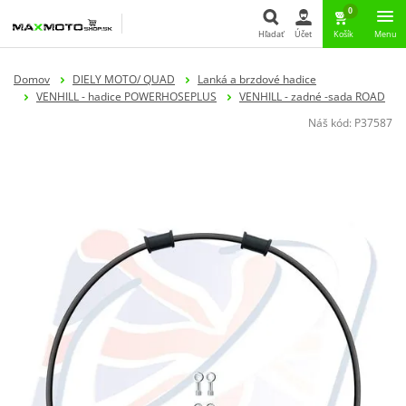
0
Hľadať
Účet
Košík
Menu
Hľadať
Domov
DIELY MOTO/ QUAD
Lanká a brzdové hadice
VENHILL - hadice POWERHOSEPLUS
VENHILL - zadné -sada ROAD
Náš kód:
P37587