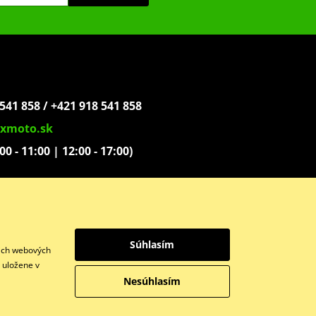
541 858 / +421 918 541 858
xmoto.sk
:00 - 11:00 | 12:00 - 17:00)
ovoľníkov 1439
Súhlasím
šich webových
y uložene v
Nesúhlasím