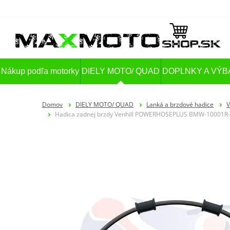
Nákup podľa motorky
DIELY MOTO/ QUAD
DOPLNKY A VÝB
Domov
DIELY MOTO/ QUAD
Lanká a brzdové hadice
V
Hadica zadnej brzdy Venhill POWERHOSEPLUS BMW-10001R-BK