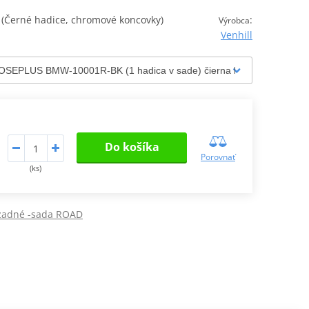
Černé hadice, chromové koncovky)
:
Výrobca
Venhill
Do košíka
Porovnať
(ks)
 zadné -sada ROAD