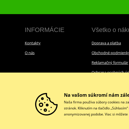
INFORMÁCIE
Všetko o nák
Kontakty
Doprava a platba
O nás
Obchodné podmienk
Reklamačný formulár
Ochrana osobných úd
Cookies
Na vašom súkromí nám zále
Naša firma používa súbory cookies na za
stránok. Kliknutím na tlačidlo „Súhlasím
anonymizovanej podobe. Viac si môžete p