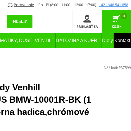
Porovnanie
Po - Pi (8:00 - 11:00 | 12:00 - 17:00)
+421 948 541 858
0
Hľadať
PRIHLÁSIŤ SA
KOŠÍK
MATIKY, DUŠE, VENTILE
BATOŽINA A KUFRE
Diely
Kontakt
Náš kód:
P37599
dy Venhill
 BMW-10001R-BK (1
ierna hadica,chrómové