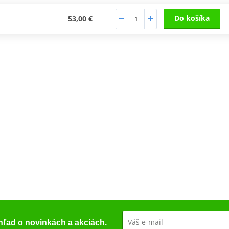
Do košíka
53,00 €
ehľad o novinkách a akciách.