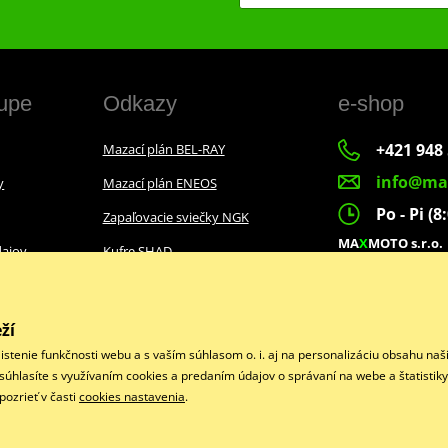
upe
Odkazy
e-shop
+421 948 
Mazací plán BEL-RAY
info@ma
y
Mazací plán ENEOS
Po - Pi (8
Zapaľovacie sviečky NGK
MA
X
MOTO s.r.o.
ajov
Kufre SHAD
Slovenských dobr
022 01 Čadca
ží
istenie funkčnosti webu a s vaším súhlasom o. i. aj na personalizáciu obsahu na
Facebook
“ súhlasíte s využívaním cookies a predaním údajov o správaní na webe a štatistik
ozrieť v časti
cookies nastavenia
.
Copyright © 2026 www.maxmotoshop.sk
Všetky práva vyhradené