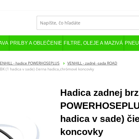
AVA
PRILBY A OBLEČENIE
FILTRE, OLEJE A MAZIVÁ
PNEU
ENHILL - hadice POWERHOSEPLUS
VENHILL - zadné -sada ROAD
 (1 hadica v sade) čierna hadica,chrómové koncovky
Hadica zadnej brz
POWERHOSEPLUS
hadica v sade) č
koncovky