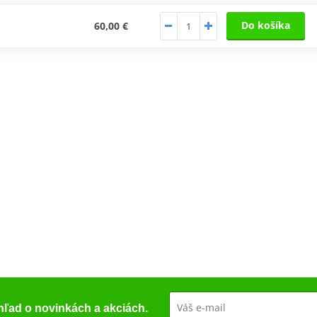
Do košíka
60,00 €
ehľad o novinkách a akciách.