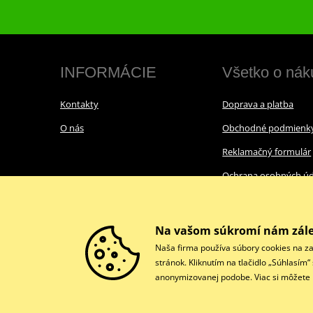
INFORMÁCIE
Všetko o nák
Kontakty
Doprava a platba
O nás
Obchodné podmienk
Reklamačný formulár
Ochrana osobných úd
Cookies
Na vašom súkromí nám zále
Naša firma používa súbory cookies na za
stránok. Kliknutím na tlačidlo „Súhlasím
anonymizovanej podobe. Viac si môžete p