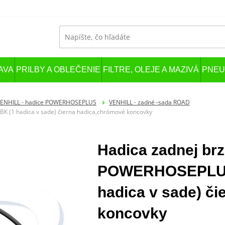
AVA
PRILBY A OBLEČENIE
FILTRE, OLEJE A MAZIVÁ
PNEU
ENHILL - hadice POWERHOSEPLUS
VENHILL - zadné -sada ROAD
 (1 hadica v sade) čierna hadica,chrómové koncovky
Hadica zadnej brz
POWERHOSEPLUS
hadica v sade) č
koncovky