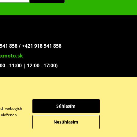
541 858 / +421 918 541 858
xmoto.sk
:00 - 11:00 | 12:00 - 17:00)
ovoľníkov 1439
Súhlasím
šich webových
y uložene v
Nesúhlasím