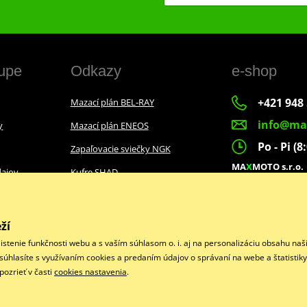
upe
Odkazy
e-shop
+421 948 
Mazací plán BEL-RAY
info@ma
y
Mazací plán ENEOS
Po - Pi (8
Zapaľovacie sviečky NGK
MA
X
MOTO s.r.o.
ajov
Kufre SHAD
Slovenských dobr
022 01 Čadca
ží
istenie funkčnosti webu a s vaším súhlasom o. i. aj na personalizáciu obsahu na
Facebook
“ súhlasíte s využívaním cookies a predaním údajov o správaní na webe a štatistik
ozrieť v časti
cookies nastavenia
.
Copyright © 2026 www.maxmotoshop.sk
Všetky práva vyhradené