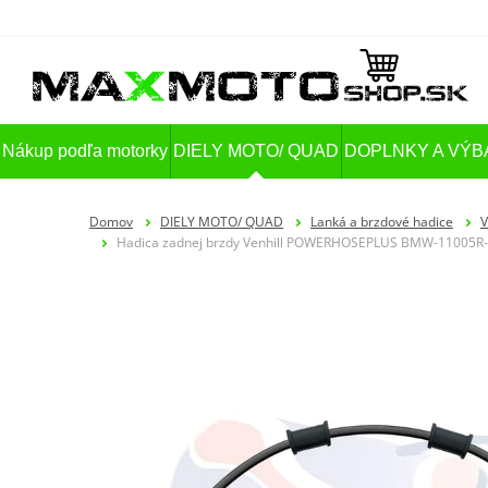
Nákup podľa motorky
DIELY MOTO/ QUAD
DOPLNKY A VÝB
Domov
DIELY MOTO/ QUAD
Lanká a brzdové hadice
V
Hadica zadnej brzdy Venhill POWERHOSEPLUS BMW-11005R-BK