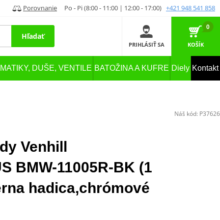
Porovnanie
Po - Pi (8:00 - 11:00 | 12:00 - 17:00)
+421 948 541 858
0
Hľadať
PRIHLÁSIŤ SA
KOŠÍK
MATIKY, DUŠE, VENTILE
BATOŽINA A KUFRE
Diely
Kontakt
Náš kód:
P37626
dy Venhill
 BMW-11005R-BK (1
ierna hadica,chrómové