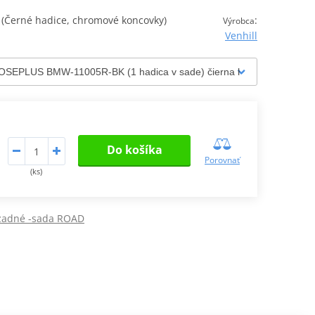
Černé hadice, chromové koncovky)
:
Výrobca
Venhill
Do košíka
Porovnať
(ks)
 zadné -sada ROAD