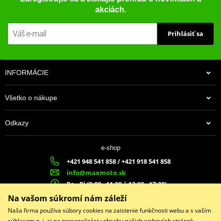
akciách.
Prihlásiť sa
INFORMÁCIE
Všetko o nákupe
Odkazy
e-shop
+421 948 541 858 / +421 918 541 858
info@maxmoto.sk
Po - Pi (8:00 - 11:00 | 12:00 - 17:00)
MA
X
MOTO s.r.o.
Na vašom súkromí nám záleží
Slovenských dobrovoľníkov 1439
Naša firma používa súbory cookies na zaistenie funkčnosti webu a s vaším
022 01 Čadca
súhlasom o. i. aj na personalizáciu obsahu našich webových stránok.