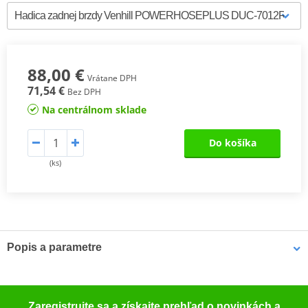
88,00 €
Vrátane DPH
71,54 €
Bez DPH
Na centrálnom sklade
Do košíka
(ks)
Popis a parametre
TüV certificate
PDF
TüV certificate
PDF
Zaregistrujte sa a získajte prehľad o novinkách a