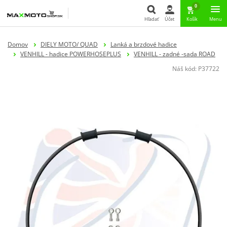
0
Hľadať
Účet
Košík
Menu
Hľadať
Domov
DIELY MOTO/ QUAD
Lanká a brzdové hadice
VENHILL - hadice POWERHOSEPLUS
VENHILL - zadné -sada ROAD
Náš kód:
P37722