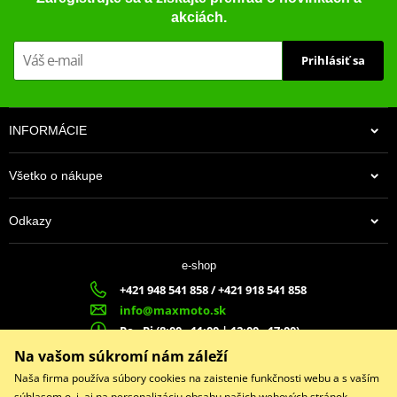
akciách.
Prihlásiť sa
INFORMÁCIE
Všetko o nákupe
Odkazy
e-shop
+421 948 541 858 / +421 918 541 858
info@maxmoto.sk
Po - Pi (8:00 - 11:00 | 12:00 - 17:00)
MA
X
MOTO s.r.o.
Na vašom súkromí nám záleží
Slovenských dobrovoľníkov 1439
Naša firma používa súbory cookies na zaistenie funkčnosti webu a s vaším
022 01 Čadca
súhlasom o. i. aj na personalizáciu obsahu našich webových stránok.