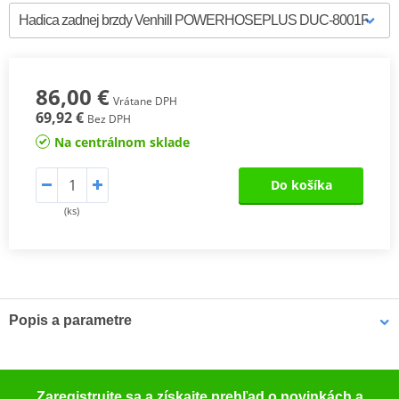
86,00 €
Vrátane DPH
69,92 €
Bez DPH
Na centrálnom sklade
Do košíka
(ks)
Popis a parametre
TüV certificate
PDF
TüV certificate
PDF
Zaregistrujte sa a získajte prehľad o novinkách a