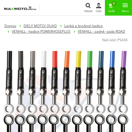
0
Hľadať
Účet
Košík
Menu
Hľadať
Domov
DIELY MOTO/ QUAD
Lanká a brzdové hadice
VENHILL - hadice POWERHOSEPLUS
VENHILL - zadné -sada ROAD
Náš kód:
P5436