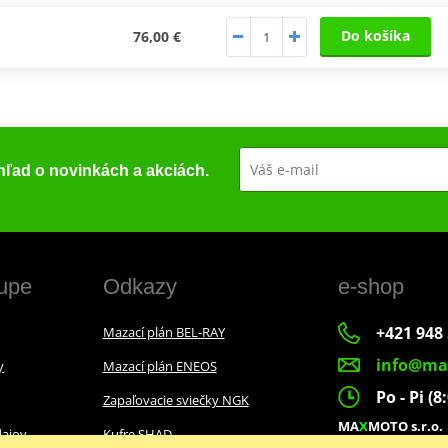
Do košíka
76,00 €
ehľad o novinkách a akciách.
upe
Odkazy
e-shop
+421 948 
Mazací plán BEL-RAY
info@ma
y
Mazací plán ENEOS
Po - Pi (8
Zapaľovacie sviečky NGK
MA
X
MOTO s.r.o.
ajov
Kufre SHAD
Slovenských dobr