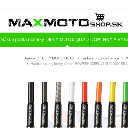
Nákup podľa motorky
DIELY MOTO/ QUAD
DOPLNKY A VÝB
Domov
DIELY MOTO/ QUAD
Lanká a brzdové hadice
V
Hadica zadnej brzdy Venhill POWERHOSEPLUS SUZ-5001RB (1 h