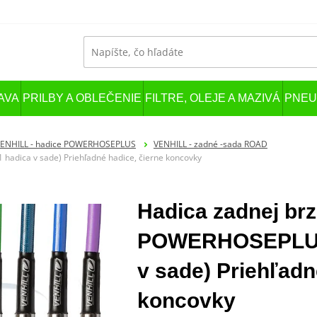
AVA
PRILBY A OBLEČENIE
FILTRE, OLEJE A MAZIVÁ
PNEU
ENHILL - hadice POWERHOSEPLUS
VENHILL - zadné -sada ROAD
adica v sade) Priehľadné hadice, čierne koncovky
Hadica zadnej brz
POWERHOSEPLUS 
v sade) Priehľadn
koncovky