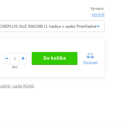
:
Výrobca
Venhill
Do košíka
Porovnať
(ks)
 zadné -sada ROAD