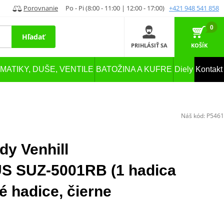
Porovnanie
Po - Pi (8:00 - 11:00 | 12:00 - 17:00)
+421 948 541 858
0
Hľadať
PRIHLÁSIŤ SA
KOŠÍK
MATIKY, DUŠE, VENTILE
BATOŽINA A KUFRE
Diely
Kontakt
Náš kód:
P5461
dy Venhill
SUZ-5001RB (1 hadica
é hadice, čierne