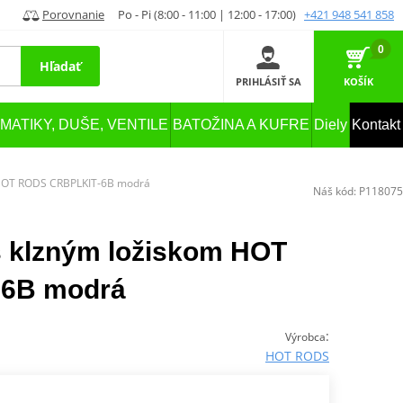
Porovnanie
Po - Pi (8:00 - 11:00 | 12:00 - 17:00)
+421 948 541 858
0
Hľadať
PRIHLÁSIŤ SA
KOŠÍK
MATIKY, DUŠE, VENTILE
BATOŽINA A KUFRE
Diely
Kontakt
m HOT RODS CRBPLKIT-6B modrá
Náš kód:
P118075
s klzným ložiskom HOT
6B modrá
:
Výrobca
HOT RODS