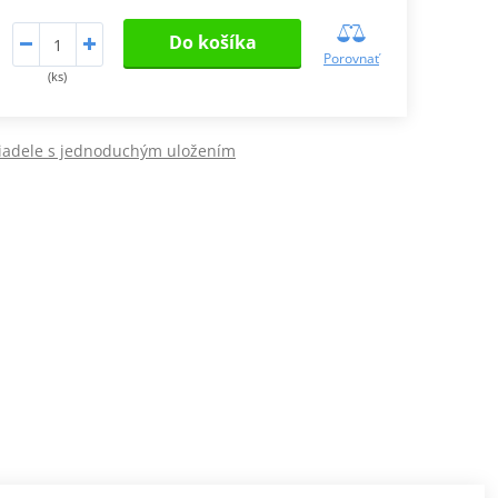
Do košíka
Porovnať
(ks)
riadele s jednoduchým uložením