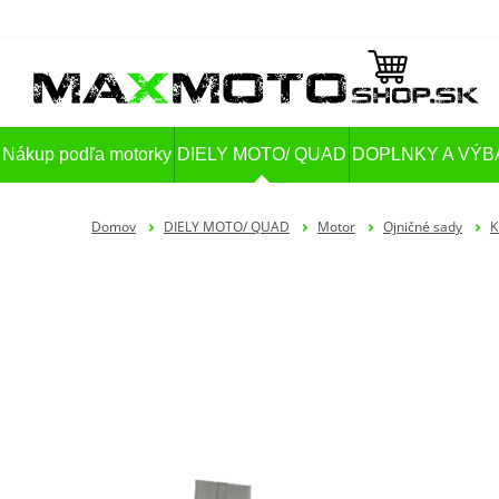
Nákup podľa motorky
DIELY MOTO/ QUAD
DOPLNKY A VÝB
Domov
DIELY MOTO/ QUAD
Motor
Ojničné sady
K