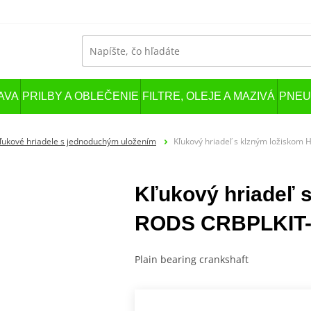
AVA
PRILBY A OBLEČENIE
FILTRE, OLEJE A MAZIVÁ
PNEU
ľukové hriadele s jednoduchým uložením
Kľukový hriadeľ s klzným ložisko
Kľukový hriadeľ 
RODS CRBPLKIT-
Plain bearing crankshaft