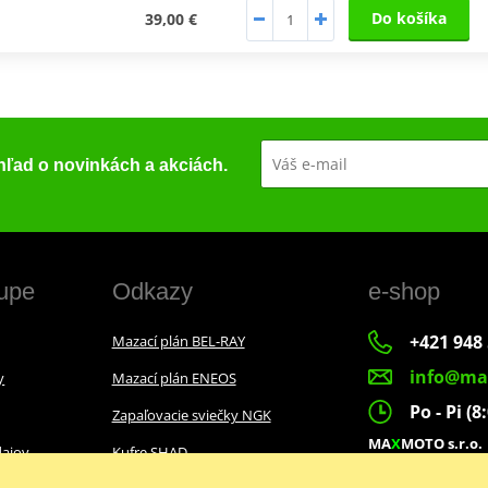
Do košíka
39,00 €
ehľad o novinkách a akciách.
upe
Odkazy
e-shop
+421 948 
Mazací plán BEL-RAY
info@ma
y
Mazací plán ENEOS
Po - Pi (8
Zapaľovacie sviečky NGK
MA
X
MOTO s.r.o.
ajov
Kufre SHAD
Slovenských dobr
022 01 Čadca