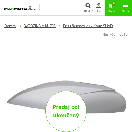
0
Hľadať
Účet
Košík
Menu
Hľadať
Domov
BATOŽINA A KUFRE
Príslušenstvo ku kufrom SHAD
Náš kód:
P6615
Predaj bol
ukončený