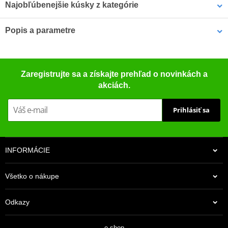
Najobľúbenejšie kúsky z kategórie
Popis a parametre
Vrchný kufor štandardná
Vnútorná taška SHAD
Katalog 2022
platňa SHAD TERRA
X0IB47 pre TERRA
PDF
Catalogue SHAD 2022
D1BTRPA hliník
PDF
Catalogue SHAD 2023
PDF
Zaregistrujte sa a získajte prehľad o novinkách a
Catalogue SHAD 2023
PDF
akciách.
Prihlásiť sa
INFORMÁCIE
Všetko o nákupe
59,00 €
106,00 €
Na centrálnom sklade
Na centrálnom sklade
Odkazy
e-shop