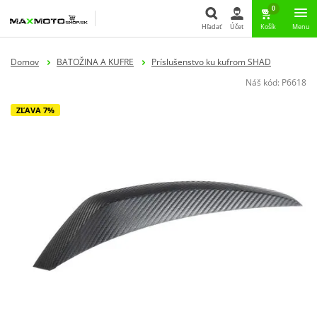
0
Hľadať
Účet
Košík
Menu
Hľadať
Domov
BATOŽINA A KUFRE
Príslušenstvo ku kufrom SHAD
Náš kód:
P6618
ZĽAVA 7%