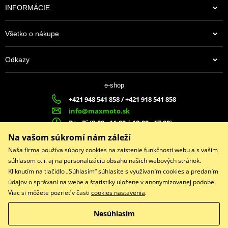
INFORMÁCIE
Všetko o nákupe
Odkazy
374,00 €
e-shop
Na centrálnom sklade
+421 948 541 858 / +421 918 541 858
info@maxmoto.sk
Po - Pi (8:00 - 11:00 | 12:00 - 17:00)
MA
X
MOTO s.r.o.
Na vašom súkromí nám záleží
Slovenských dobrovoľníkov 1439
Naša firma používa súbory cookies na zaistenie funkčnosti webu a s vaším
022 01 Čadca
súhlasom o. i. aj na personalizáciu obsahu našich webových stránok.
Kliknutím na tlačidlo „Súhlasím“ súhlasíte s využívaním cookies a predaním
údajov o správaní na webe a štatistiky uložene v anonymizovanej podobe.
Viac si môžete pozrieť v časti
cookies nastavenia
.
Facebook
Nesúhlasím
Copyright © 2026 www.maxmotoshop.sk
Všetky práva vyhradené