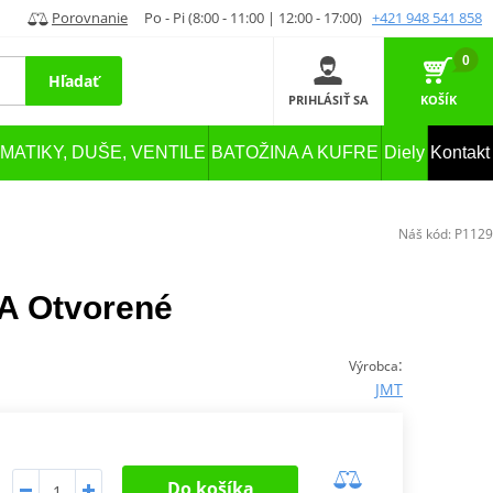
Porovnanie
Po - Pi (8:00 - 11:00 | 12:00 - 17:00)
+421 948 541 858
0
Hľadať
PRIHLÁSIŤ SA
KOŠÍK
MATIKY, DUŠE, VENTILE
BATOŽINA A KUFRE
Diely
Kontakt
Náš kód:
P1129
A Otvorené
:
Výrobca
JMT
Do košíka