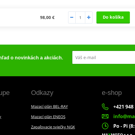
Do košíka
98,00 €
ehľad o novinkách a akciách.
upe
Odkazy
e-shop
+421 948 
Mazací plán BEL-RAY
info@ma
y
Mazací plán ENEOS
Po - Pi (8
Zapaľovacie sviečky NGK
MA
X
MOTO s.r.o.