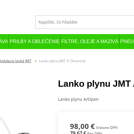
AVA
PRILBY A OBLEČENIE
FILTRE, OLEJE A MAZIVÁ
PNEU
vládacie lanká JMT
Lanko plynu JMT A Otvorené
Lanko plynu JMT 
Lanko plynu A/Open
98,00 €
Vrátane DPH
79,67 €
Bez DPH