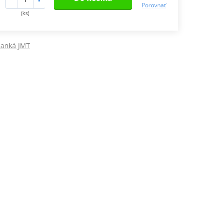
Porovnať
(ks)
lanká JMT