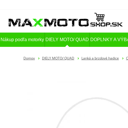
Nákup podľa motorky
DIELY MOTO/ QUAD
DOPLNKY A VÝB
Domov
DIELY MOTO/ QUAD
Lanká a brzdové hadice
O