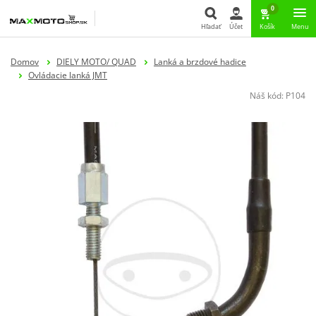
0
Hľadať
Účet
Košík
Menu
Hľadať
Domov
DIELY MOTO/ QUAD
Lanká a brzdové hadice
Ovládacie lanká JMT
Náš kód:
P104