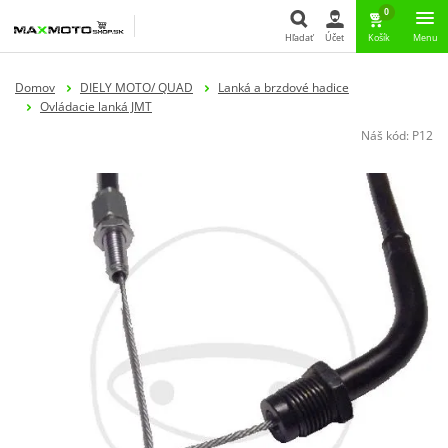
0
Hľadať
Účet
Košík
Menu
Hľadať
Domov
DIELY MOTO/ QUAD
Lanká a brzdové hadice
Ovládacie lanká JMT
Náš kód:
P12