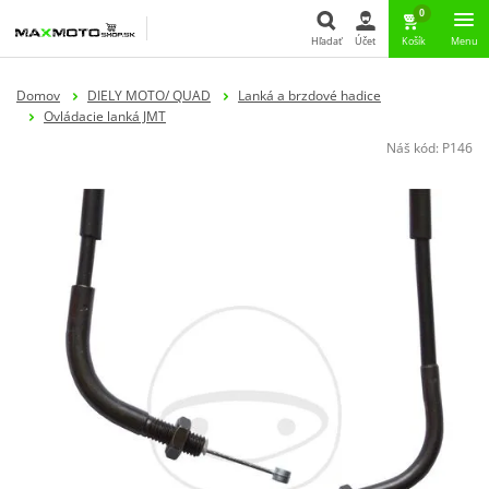
0
Hľadať
Účet
Košík
Menu
Hľadať
Domov
DIELY MOTO/ QUAD
Lanká a brzdové hadice
Ovládacie lanká JMT
Náš kód:
P146