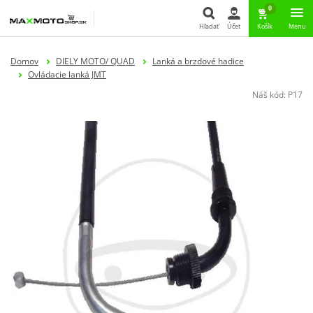
0
Hľadať
Účet
Košík
Menu
Hľadať
Domov
DIELY MOTO/ QUAD
Lanká a brzdové hadice
Ovládacie lanká JMT
Náš kód:
P17