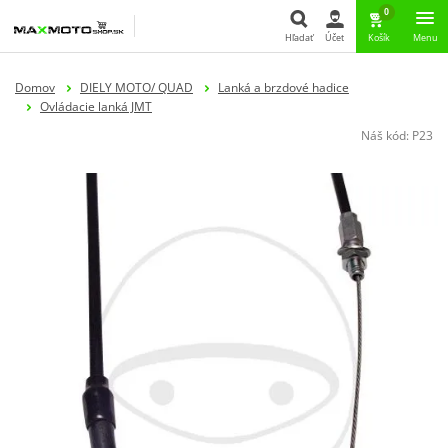
0
Hľadať
Účet
Košík
Menu
Hľadať
Domov
DIELY MOTO/ QUAD
Lanká a brzdové hadice
Ovládacie lanká JMT
Náš kód:
P23