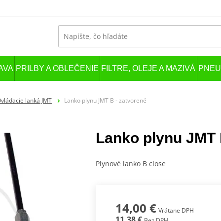
AVA
PRILBY A OBLEČENIE
FILTRE, OLEJE A MAZIVÁ
PNEU
vládacie lanká JMT
Lanko plynu JMT B - zatvorené
Lanko plynu JMT 
Plynové lanko B close
14,00 €
Vrátane DPH
11,38 €
Bez DPH