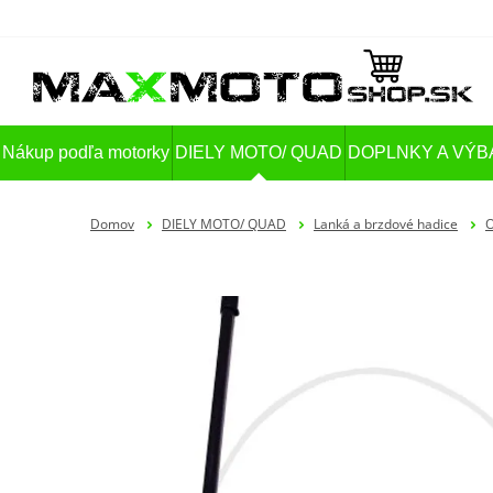
Nákup podľa motorky
DIELY MOTO/ QUAD
DOPLNKY A VÝB
Domov
DIELY MOTO/ QUAD
Lanká a brzdové hadice
O