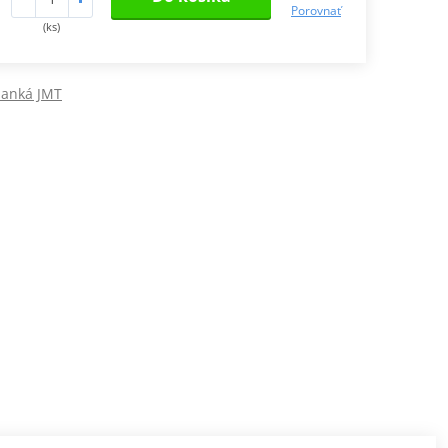
Porovnať
(ks)
lanká JMT