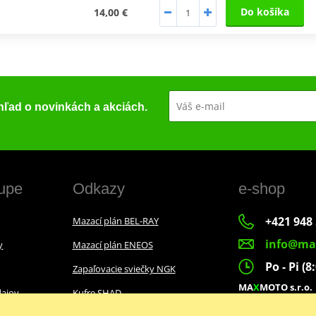
Do košíka
14,00 €
ehľad o novinkách a akciách.
upe
Odkazy
e-shop
+421 948 
Mazací plán BEL-RAY
info@ma
y
Mazací plán ENEOS
Po - Pi (8
Zapaľovacie sviečky NGK
MA
X
MOTO s.r.o.
ajov
Kufre SHAD
Slovenských dobr
022 01 Čadca