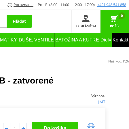
Porovnanie
Po - Pi (8:00 - 11:00 | 12:00 - 17:00)
+421 948 541 858
0
Hľadať
PRIHLÁSIŤ SA
KOŠÍK
MATIKY, DUŠE, VENTILE
BATOŽINA A KUFRE
Diely
Kontakt
Náš kód:
P26
B - zatvorené
:
Výrobca
JMT
Do košíka