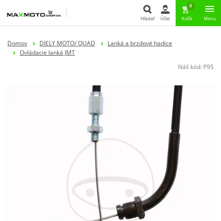
0
Hľadať
Účet
Košík
Menu
Hľadať
Domov
DIELY MOTO/ QUAD
Lanká a brzdové hadice
Ovládacie lanká JMT
Náš kód:
P95