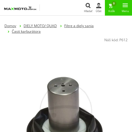
0
Hľadať
Účet
Košík
Menu
Hľadať
Domov
DIELY MOTO/ QUAD
Filtre a diely sania
Časti karburátora
Náš kód:
P612