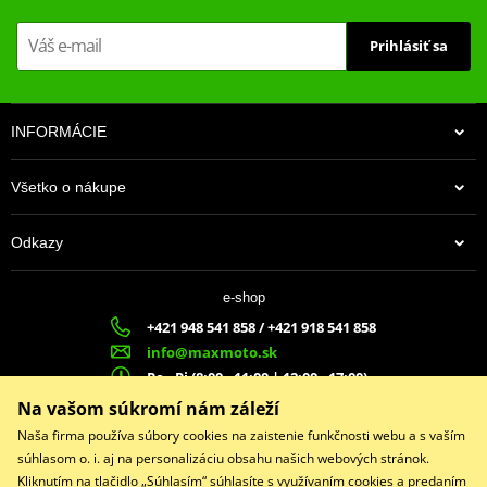
motorky, čímž se zvyšuje bezpečnost.
- Snadná montáž.
Prihlásiť sa
- Materiál: 20mm ocelový rám - nejrobustnější na trhu.
INFORMÁCIE
POZOR: Není kompatibilní s TR40, SH23, TR36 a TR47.
Katalog 2022
Všetko o nákupe
PDF
Catalogue SHAD 2022
PDF
Catalogue SHAD 2023
PDF
Odkazy
Catalogue SHAD 2023
PDF
13,00 €
Mounting sheet - montážní list
PDF
e-shop
Na centrálnom sklade
+421 948 541 858 / +421 918 541 858
info@maxmoto.sk
Po - Pi (8:00 - 11:00 | 12:00 - 17:00)
MA
X
MOTO s.r.o.
Na vašom súkromí nám záleží
Slovenských dobrovoľníkov 1439
Naša firma používa súbory cookies na zaistenie funkčnosti webu a s vaším
022 01 Čadca
súhlasom o. i. aj na personalizáciu obsahu našich webových stránok.
Kliknutím na tlačidlo „Súhlasím“ súhlasíte s využívaním cookies a predaním