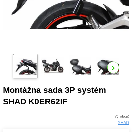
Zo
ďalš
Montážna sada 3P systém
SHAD K0ER62IF
:
Výrobca
SHAD