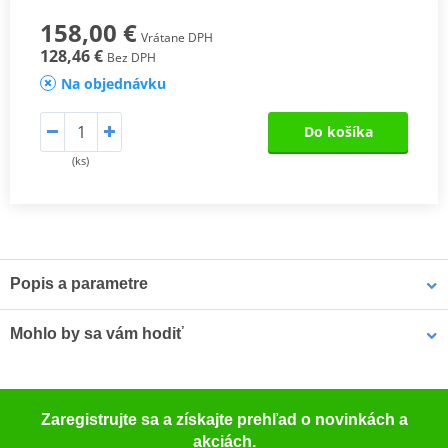
158,00 €
Vrátane DPH
128,46 €
Bez DPH
Na objednávku
Do košíka
(ks)
Popis a parametre
3P SYSTÉM
Jedna z nejdůležitějších inovací společnosti SHAD -
Mohlo by sa vám hodiť
patentovaný, 3-bodový systém uchycení bočního kufru na
motorku. Nejdůležitější vlastnosti této 3P montážní sady jsou:
- Integrovaný design: montážní sada nijak významně nenarušuje
LOCTITE 243 LOCTITE 1918997 10 ml
vzhled motorky.
Zaregistrujte sa a získajte prehľad o novinkách a
- Lehkost: nízká hmotnost, která nemá téměř žádný vliv na těžiště
akciách.