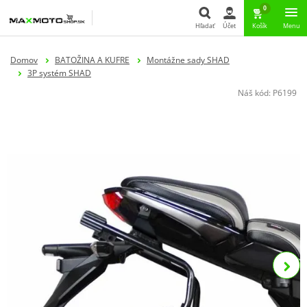
0
Hľadať
Účet
Košík
Menu
Hľadať
Domov
BATOŽINA A KUFRE
Montážne sady SHAD
3P systém SHAD
Náš kód:
P6199