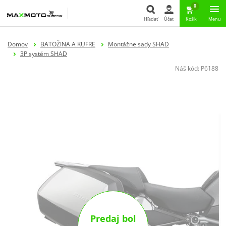
0
Hľadať
Účet
Košík
Menu
Hľadať
Domov
BATOŽINA A KUFRE
Montážne sady SHAD
3P systém SHAD
Náš kód:
P6188
Predaj bol