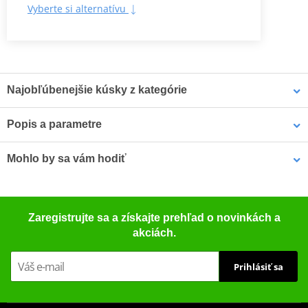
Vyberte si alternatívu
Najobľúbenejšie kúsky z kategórie
Popis a parametre
Montážna sada 3P systém
Montážna sada 3P systém
3P SYSTÉM
Jedna z nejdůležitějších inovací společnosti SHAD -
SHAD S0GS17IF
SHAD Y0NK98IF
Mohlo by sa vám hodiť
patentovaný, 3-bodový systém uchycení bočního kufru na
motorku. Nejdůležitější vlastnosti této 3P montážní sady jsou:
- Integrovaný design: montážní sada nijak významně nenarušuje
LOCTITE 243 LOCTITE 1918997 10 ml
vzhled motorky.
Zaregistrujte sa a získajte prehľad o novinkách a
- Lehkost: nízká hmotnost, která nemá téměř žádný vliv na těžiště
akciách.
motorky, čímž se zvyšuje bezpečnost.
- Snadná montáž.
Prihlásiť sa
- Materiál: 20mm ocelový rám - nejrobustnější na trhu.