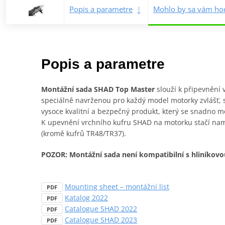
Popis a parametre
Mohlo by sa vám hod
Popis a parametre
Montážní sada SHAD Top Master
slouží k připevnění
speciálně navrženou pro každý model motorky zvlášť,
vysoce kvalitní a bezpečný produkt, který se snadno 
K upevnění vrchního kufru SHAD na motorku stačí namo
(kromě kufrů TR48/TR37).
POZOR: Montážní sada není kompatibilní s hliníkov
Mounting sheet – montážní list
PDF
Katalog 2022
PDF
Catalogue SHAD 2022
PDF
Catalogue SHAD 2023
PDF