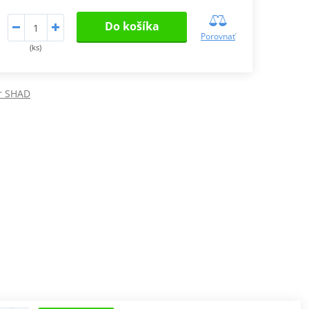
Do košíka
Porovnať
(ks)
r SHAD