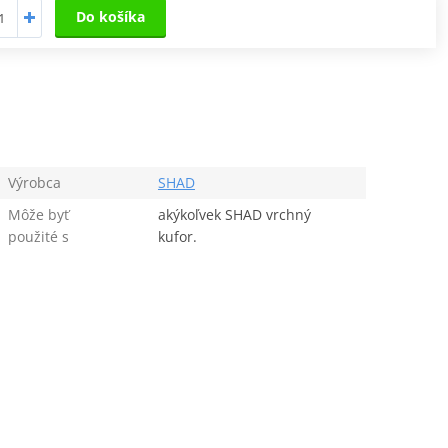
Do košíka
Výrobca
SHAD
Môže byť
akýkoľvek SHAD vrchný
použité s
kufor.