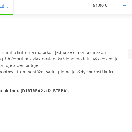
iť
91,00 €
 vrchního kufru na motorku. Jedná se o montážní sadu
 s přihlédnutím k vlastnostem každého modelu. Výsledkem je
montuje a demontuje.
ntovat tuto montážní sadu, plotna je vždy součástí kufru
ou plotnou (D1BTRPA2 a D1BTRPA).