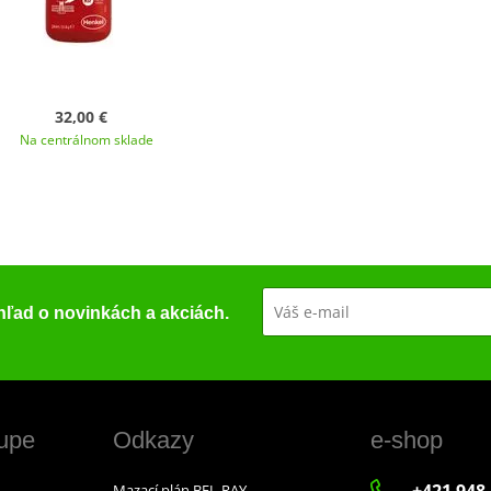
32,00 €
Na centrálnom sklade
ehľad o novinkách a akciách.
upe
Odkazy
e-shop
+421 948 
Mazací plán BEL-RAY