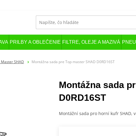
AVA
PRILBY A OBLEČENIE
FILTRE, OLEJE A MAZIVÁ
PNEU
 Master SHAD
Montážna sada pre Top master SHAD D0RD16ST
Montážna sada p
D0RD16ST
Montážní sada pro horní kufr SHAD, 