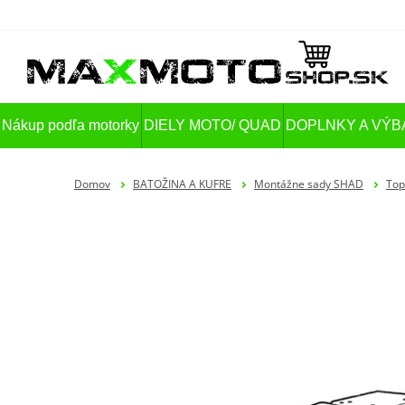
Nákup podľa motorky
DIELY MOTO/ QUAD
DOPLNKY A VÝB
Domov
BATOŽINA A KUFRE
Montážne sady SHAD
Top