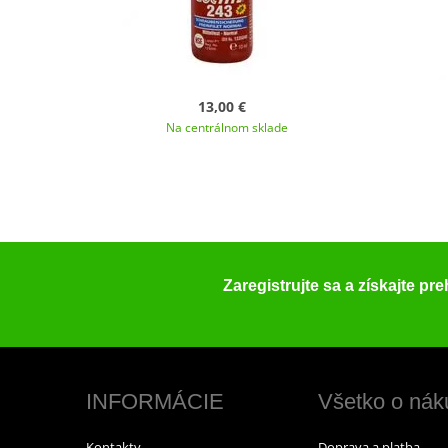
13,00 €
Na centrálnom sklade
Zaregistrujte sa a získajte pr
INFORMÁCIE
Všetko o nák
Kontakty
Doprava a platba