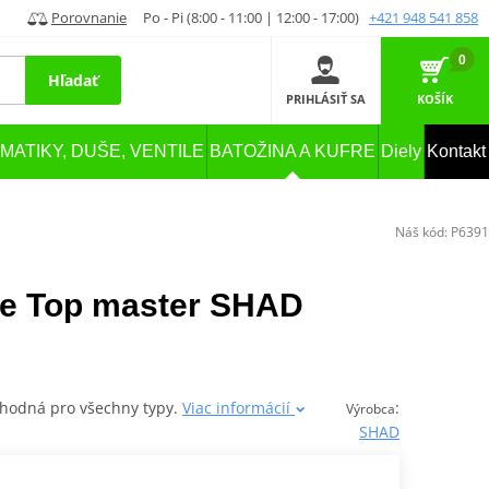
Porovnanie
Po - Pi (8:00 - 11:00 | 12:00 - 17:00)
+421 948 541 858
0
Hľadať
PRIHLÁSIŤ SA
KOŠÍK
MATIKY, DUŠE, VENTILE
BATOŽINA A KUFRE
Diely
Kontakt
Náš kód:
P6391
re Top master SHAD
vhodná pro všechny typy.
Viac informácií
:
Výrobca
SHAD