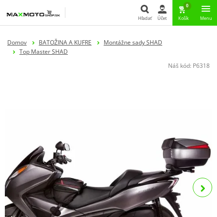
0
Hľadať
Účet
Košík
Menu
Hľadať
Domov
BATOŽINA A KUFRE
Montážne sady SHAD
Top Master SHAD
Náš kód:
P6318