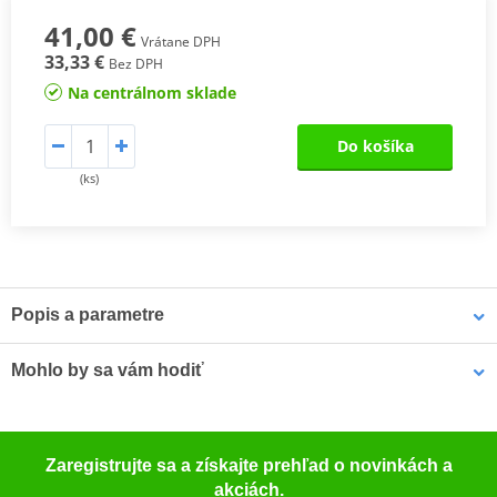
41,00 €
Vrátane DPH
33,33 €
Bez DPH
Na centrálnom sklade
Do košíka
(ks)
Popis a parametre
Montážní sada SHAD Top Master
slouží k připevnění vrchního
Mohlo by sa vám hodiť
kufru na motorku. Jedná se o montážní sadu speciálně navrženou
pro každý model motorky zvlášť, s přihlédnutím k vlastnostem
každého modelu. Výsledkem je vysoce kvalitní a bezpečný produkt,
LOCTITE 243 LOCTITE 1918997 10 ml
který se snadno montuje a demontuje.
Zaregistrujte sa a získajte prehľad o novinkách a
K upevnění vrchního kufru SHAD na motorku stačí namontovat
akciách.