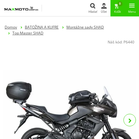
0
Hľadať
Účet
Košík
Menu
Hľadať
Domov
BATOŽINA A KUFRE
Montážne sady SHAD
Top Master SHAD
Náš kód:
P6440