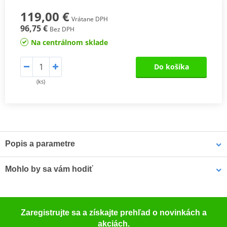
119,00 €
Vrátane DPH
96,75 €
Bez DPH
Na centrálnom sklade
Do košíka
(ks)
Popis a parametre
Montážní sada SHAD Top Master
slouží k připevnění vrchního
Mohlo by sa vám hodiť
kufru na motorku. Jedná se o montážní sadu speciálně navrženou
pro každý model motorky zvlášť, s přihlédnutím k vlastnostem
každého modelu. Výsledkem je vysoce kvalitní a bezpečný produkt,
LOCTITE 243 LOCTITE 1918997 10 ml
který se snadno montuje a demontuje.
Zaregistrujte sa a získajte prehľad o novinkách a
akciách.