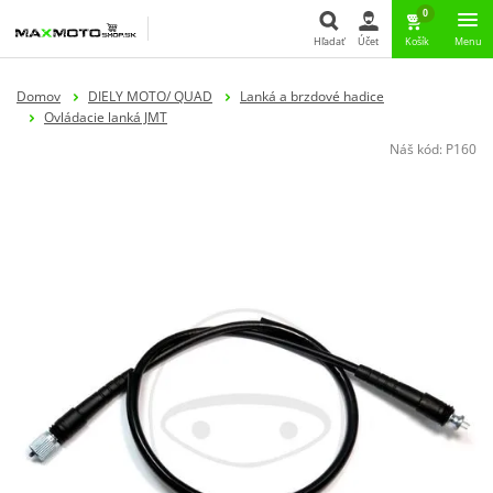
0
Hľadať
Účet
Košík
Menu
Hľadať
Domov
DIELY MOTO/ QUAD
Lanká a brzdové hadice
Ovládacie lanká JMT
Náš kód:
P160