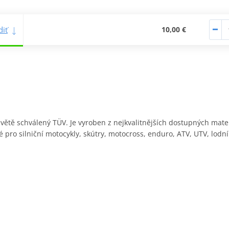
iť
10,00 €
a světě schválený TÜV. Je vyroben z nejkvalitnějších dostupných materi
é pro silniční motocykly, skútry, motocross, enduro, ATV, UTV, lodn