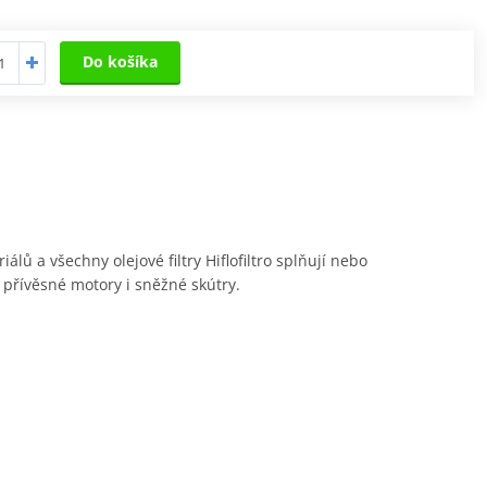
Do košíka
álů a všechny olejové filtry Hiflofiltro splňují nebo
í přívěsné motory i sněžné skútry.