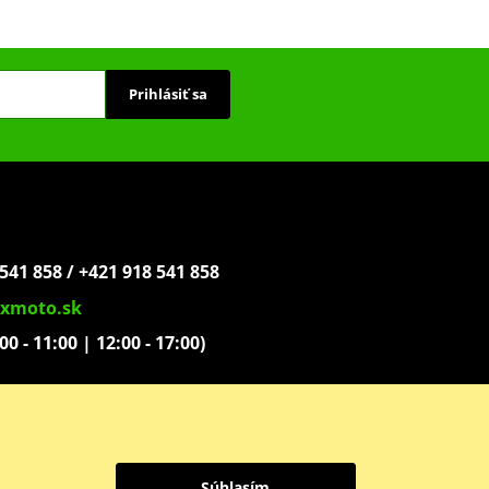
Prihlásiť sa
541 858 / +421 918 541 858
xmoto.sk
:00 - 11:00 | 12:00 - 17:00)
ovoľníkov 1439
Súhlasím