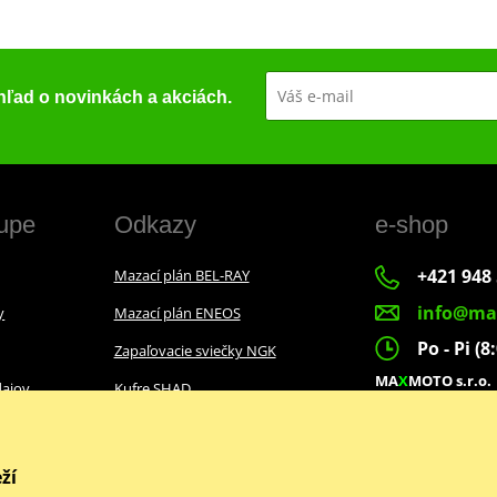
ehľad o novinkách a akciách.
upe
Odkazy
e-shop
+421 948 
Mazací plán BEL-RAY
info@ma
y
Mazací plán ENEOS
Po - Pi (8
Zapaľovacie sviečky NGK
MA
X
MOTO s.r.o.
ajov
Kufre SHAD
Slovenských dobr
022 01 Čadca
ží