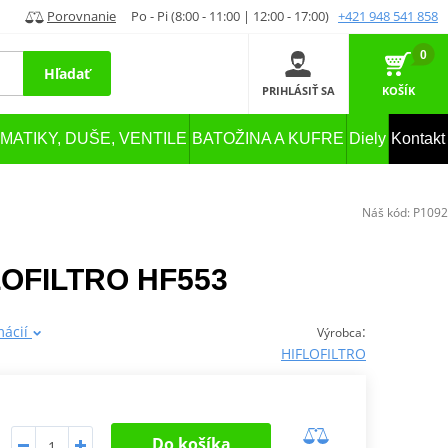
Porovnanie
Po - Pi (8:00 - 11:00 | 12:00 - 17:00)
+421 948 541 858
0
Hľadať
PRIHLÁSIŤ SA
KOŠÍK
MATIKY, DUŠE, VENTILE
BATOŽINA A KUFRE
Diely
Kontakt
Náš kód:
P1092
IFLOFILTRO HF553
mácií
:
Výrobca
HIFLOFILTRO
Do košíka