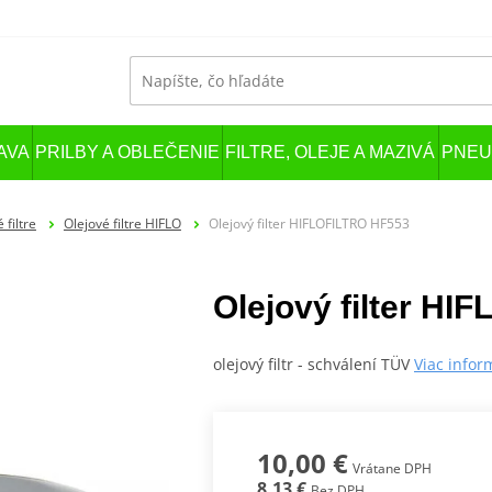
AVA
PRILBY A OBLEČENIE
FILTRE, OLEJE A MAZIVÁ
PNEU
 filtre
Olejové filtre HIFLO
Olejový filter HIFLOFILTRO HF553
Olejový filter H
olejový filtr - schválení TÜV
Viac infor
10,00 €
Vrátane DPH
8,13 €
Bez DPH