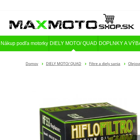
Nákup podľa motorky
DIELY MOTO/ QUAD
DOPLNKY A VÝB
Domov
DIELY MOTO/ QUAD
Filtre a diely sania
Olejové