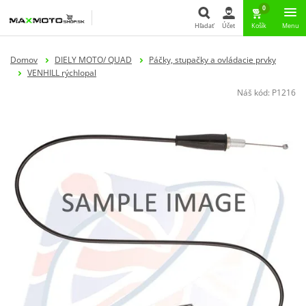
0
Hľadať
Účet
Košík
Menu
Hľadať
Domov
DIELY MOTO/ QUAD
Páčky, stupačky a ovládacie prvky
VENHILL rýchlopal
Náš kód:
P1216