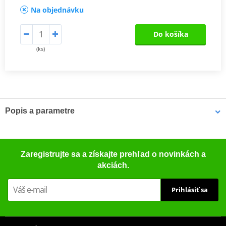
Na objednávku
Do košíka
(ks)
Popis a parametre
TüV certificate
PDF
TüV certificate
PDF
Zaregistrujte sa a získajte prehľad o novinkách a
akciách.
Prihlásiť sa