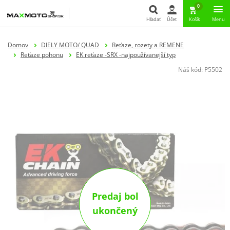
0
Hľadať
Účet
Košík
Menu
Hľadať
Domov
DIELY MOTO/ QUAD
Reťaze, rozety a REMENE
Reťaze pohonu
EK reťaze -SRX -najpoužívanejší typ
Náš kód:
P5502
Predaj bol
ukončený