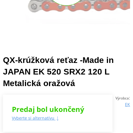
QX-krúžková reťaz -Made in
JAPAN EK 520 SRX2 120 L
Metalická oražová
:
Výrobca
EK
Predaj bol ukončený
Vyberte si alternatívu