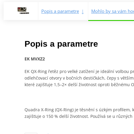
Popis a parametre
Mohlo by sa vám hod
Popis a parametre
EK MVXZ2
EK QX-Ring řetěz pro velké zatížení je ideální volbou 
odlehčovací otvory v bočních destičkách, čepy s větš
které zajišťuje 1,5–2× delší životnost oproti běžnému 
Quadra X-Ring (QX-Ring) je těsnění s úzkým profilem, 
zajišťuje o 150 % delší životnost. Používá se u různých