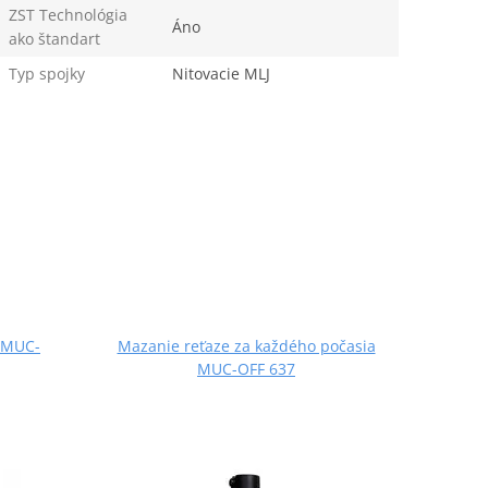
ZST Technológia
Áno
ako štandart
Typ spojky
Nitovacie MLJ
 MUC-
Mazanie reťaze za každého počasia
Mokr
MUC-OFF 637