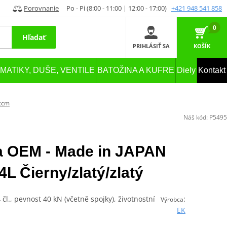
Porovnanie
Po - Pi (8:00 - 11:00 | 12:00 - 17:00)
+421 948 541 858
0
Hľadať
PRIHLÁSIŤ SA
KOŠÍK
MATIKY, DUŠE, VENTILE
BATOŽINA A KUFRE
Diely
Kontakt
 ccm
Náš kód:
P5495
ta OEM - Made in JAPAN
 Čierny/zlatý/zlatý
čl., pevnost 40 kN (včetně spojky), životnostní
:
Výrobca
EK