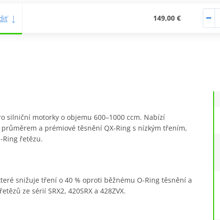
iť
149,00 €
pro silniční motorky o objemu 600–1000 ccm. Nabízí
ím průměrem a prémiové těsnění QX-Ring s nízkým třením,
O-Ring řetězu.
které snižuje tření o 40 % oproti běžnému O-Ring těsnění a
 řetězů ze sérií SRX2, 420SRX a 428ZVX.