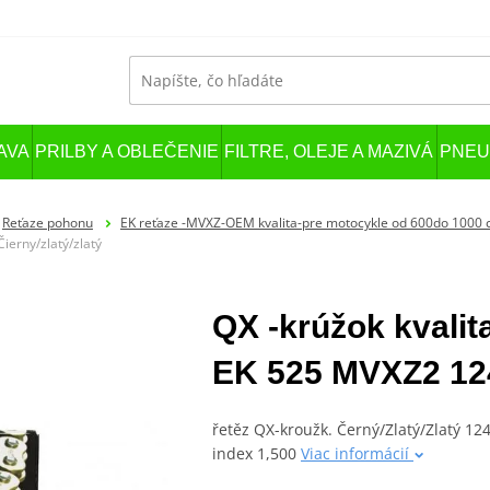
AVA
PRILBY A OBLEČENIE
FILTRE, OLEJE A MAZIVÁ
PNEU
Reťaze pohonu
EK reťaze -MVXZ-OEM kvalita-pre motocykle od 600do 1000
ierny/zlatý/zlatý
QX -krúžok kvali
EK 525 MVXZ2 124L
řetěz QX-kroužk. Černý/Zlatý/Zlatý 124 
index 1,500
Viac informácií