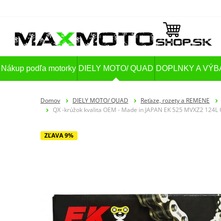
Nákup podľa motorky
DIELY MOTO/ QUAD
DOPLNKY A VÝB
Domov
DIELY MOTO/ QUAD
Reťaze, rozety a REMENE
QX -krúžok kvalita OEM - Made in JAPAN EK 525 MVXZ2 124L Č
ZĽAVA 9%