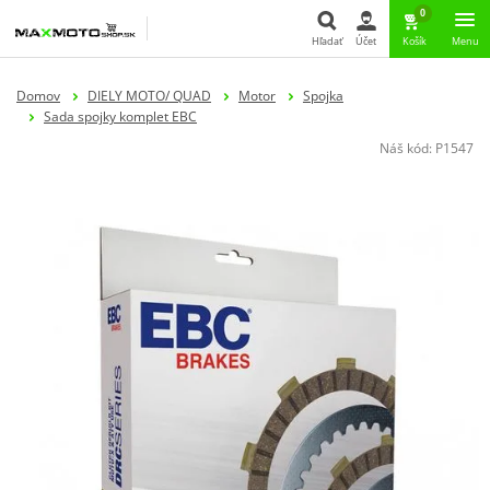
0
Hľadať
Účet
Košík
Menu
Hľadať
Domov
DIELY MOTO/ QUAD
Motor
Spojka
Sada spojky komplet EBC
Náš kód:
P1547