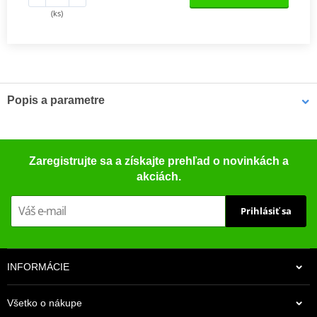
(ks)
Popis a parametre
Sada spojky DRC
Kompletní sada standardních třecích i ocelových unášecích lamel
Zaregistrujte sa a získajte prehľad o novinkách a
pro offroad (motocross, enduro a ATV), včetně zesílených
akciách.
spojkových pružin.
Prihlásiť sa
INFORMÁCIE
Všetko o nákupe