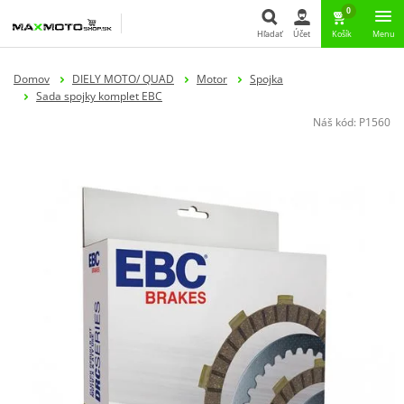
0
Hľadať
Účet
Košík
Menu
Hľadať
Domov
DIELY MOTO/ QUAD
Motor
Spojka
Sada spojky komplet EBC
Náš kód:
P1560