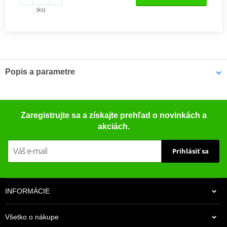
(ks)
Popis a parametre
Sada spojky DRC
Kompletní sada standardních třecích i ocelových unášecích lamel
Zaregistrujte sa a získajte prehľad o novinkách a
pro offroad (motocross, enduro a ATV), včetně zesílených
akciách.
spojkových pružin.
Prihlásiť sa
INFORMÁCIE
Všetko o nákupe