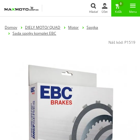
0
Hľadať
Účet
Košík
Menu
Hľadať
Domov
DIELY MOTO/ QUAD
Motor
Spojka
Sada spojky komplet EBC
Náš kód:
P1519