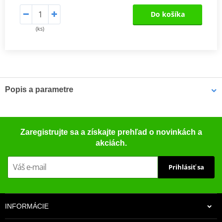
Do košíka
(ks)
Popis a parametre
Sada spojky DRC-F
Kompletní sada karbonových třecích lamel, ocelových lamel pro
Zaregistrujte sa a získajte prehľad o novinkách a
offroad (motocross, enduro a ATV) pro nejnáročnější závodní
akciách.
použití a motory s vysokým kroutícím momentem, včetně
zesílených spojkových pružin.
Prihlásiť sa
INFORMÁCIE