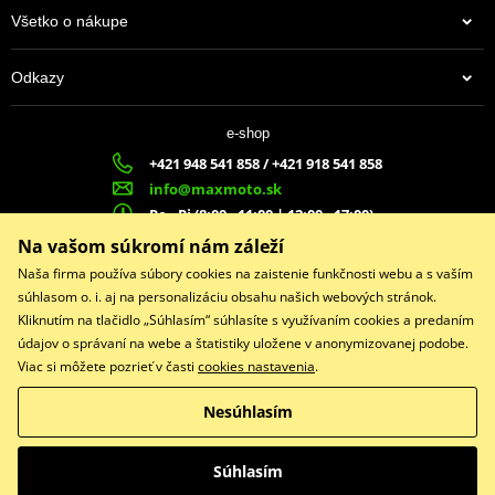
Všetko o nákupe
Odkazy
e-shop
+421 948 541 858 / +421 918 541 858
info@maxmoto.sk
Po - Pi (8:00 - 11:00 | 12:00 - 17:00)
MA
X
MOTO s.r.o.
Na vašom súkromí nám záleží
Slovenských dobrovoľníkov 1439
Naša firma používa súbory cookies na zaistenie funkčnosti webu a s vaším
022 01 Čadca
súhlasom o. i. aj na personalizáciu obsahu našich webových stránok.
Kliknutím na tlačidlo „Súhlasím“ súhlasíte s využívaním cookies a predaním
údajov o správaní na webe a štatistiky uložene v anonymizovanej podobe.
Viac si môžete pozrieť v časti
cookies nastavenia
.
Facebook
Nesúhlasím
Copyright © 2026 www.maxmotoshop.sk
Všetky práva vyhradené
Súhlasím
Prepnúť na klasickú verziu