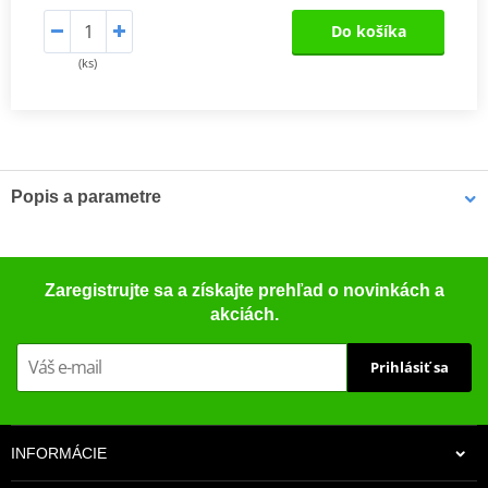
Do košíka
(ks)
Popis a parametre
Stírací kroužek tlumiče
Stírací kroužky K-Tech RCU jsou přímou náhradou za originální
Zaregistrujte sa a získajte prehľad o novinkách a
díly (OEM).
akciách.
Prihlásiť sa
INFORMÁCIE