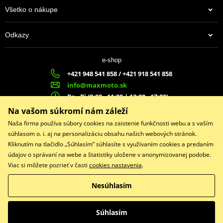
Všetko o nákupe
Odkazy
e-shop
+421 948 541 858 / +421 918 541 858
info@maxmoto.sk
Po - Pi (8:00 - 11:00 | 12:00 - 17:00)
MA
X
MOTO s.r.o.
Na vašom súkromí nám záleží
Slovenských dobrovoľníkov 1439
Naša firma používa súbory cookies na zaistenie funkčnosti webu a s vaším
022 01 Čadca
súhlasom o. i. aj na personalizáciu obsahu našich webových stránok.
Kliknutím na tlačidlo „Súhlasím“ súhlasíte s využívaním cookies a predaním
údajov o správaní na webe a štatistiky uložene v anonymizovanej podobe.
Viac si môžete pozrieť v časti
cookies nastavenia
.
Facebook
Nesúhlasím
Copyright © 2026 www.maxmotoshop.sk
Všetky práva vyhradené
Súhlasím
Prepnúť na klasickú verziu