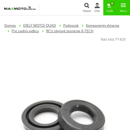
0
Hľadať
Účet
Košík
Menu
Hľadať
Domov
DIELY MOTO/ QUAD
Podvozok
Komponenty tlmenia
Pre zadnú vidlicu
RCU olejové tesnenie K-TECH
Náš kód:
P1420