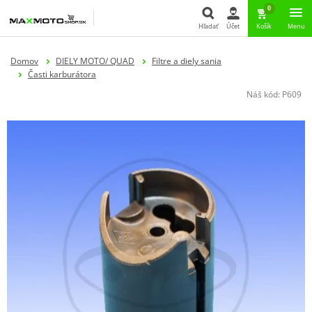
0
Hľadať
Účet
Košík
Menu
Hľadať
Domov
DIELY MOTO/ QUAD
Filtre a diely sania
Časti karburátora
Náš kód:
P609